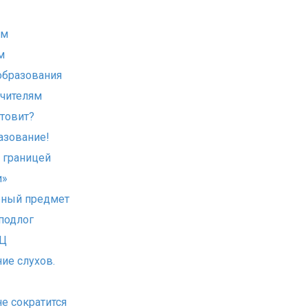
ем
м
образования
учителям
отовит?
азование!
а границей
и»
бный предмет
 подлог
ПЦ
ие слухов.
е сократится