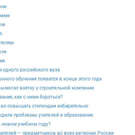
зни
амме
еля
л
ителям
еля
ия
и одного российского вуза
нного обучения появится в конце этого года
вымогал взятку у строительной компании
ания, как с ними бороться?
ил повышать стипендии избирательно
удили проблемы учителей и образования
в новом учебном году?
чителей — предметников во всех регионах России