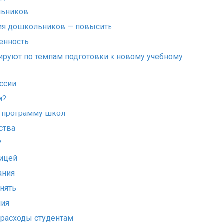
льников
ния дошкольников — повысить
ренность
ируют по темпам подготовки к новому учебному
ссии
м?
ю программу школ
ства
?
ницей
ания
нять
ния
 расходы студентам