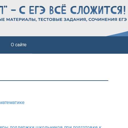
О сайте
 математике
еры поддержки школьников при подготовке к