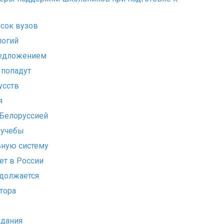
сок вузов
логий
редложением
 попадут
усств
я
 Белоруссией
 учебы
ьную систему
ет в России
одолжается
тора
дания