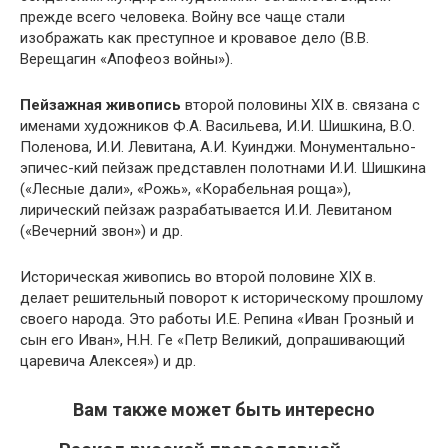
прежде всего человека. Войну все чаще стали
изображать как преступное и кровавое дело (В.В.
Верещагин «Апофеоз войны»).
Пейзажная живопись
второй половины XIX в. связана с
именами художников Ф.А. Васильева, И.И. Шишкина, В.О.
Поленова, И.И. Левитана, А.И. Куинджи. Монументально-
эпичес-кий пейзаж представлен полотнами И.И. Шишкина
(«Лесные дали», «Рожь», «Корабельная роща»),
лирический пейзаж разрабатывается И.И. Левитаном
(«Вечерний звон») и др.
Историческая живопись во второй половине XIX в.
делает решительный поворот к историческому прошлому
своего народа. Это работы И.Е. Репина «Иван Грозный и
сын его Иван», Н.Н. Ге «Петр Великий, допрашивающий
царевича Алексея») и др.
Вам также может быть интересно