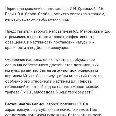
Первое направление представляли И.Н. Крамской, И.Е.
Репин, В.А. Серов. Особенность его состояла в точном,
непреукрашеном изображении лиц.
Представители второго направления К.Е. Маковский и др.,
стремились к приятности красок, эффективности
освещения, к картинности постановки натуры и к
красивости в подборе аксессуаров.
Оживление национального чувства, пробуждение
сознания собственного достоинства дали мощный
импульс развитию
бытовой живописи
. Жанровым
картинам 60-х гг. был присущ обличительный характер,
особенно это относится к картинам В.Г. Перова
(«Сельский крестный ход на пасху», «Монастырская
трапеза») и Г.Г. Мясоедова («Земство обедает»).
Батальная живопись
второй половины XIX в.
характеризуется углубленным психологизмом. Под
солдатским мундиром художники-баталисты видели