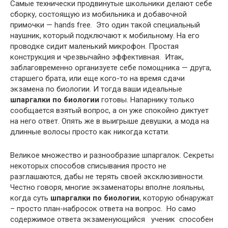
Самые технически продвинутые школьники делают себе
сборку, состоящую из мобильника и добавочной
примочки — hands free. Это один такой специальный
наушник, который подключают к мобильному. На его
проводке сидит маленький микрофон. Простая
конструкция и чрезвычайно эффективная. Итак,
заблаговременно организуете себе помощника — друга,
старшего брата, или еще кого-то на время сдачи
экзамена по биологии. И тогда ваши идеальные
шпаргалки по биологии
готовы. Напарнику только
сообщается взятый вопрос, а он уже спокойно диктует
на него ответ. Опять же в выигрыше девушки, а мода на
длинные волосы просто как никогда кстати.
Великое множество и разнообразие шпаргалок. Секреты
некоторых способов списывания просто не
разглашаются, дабы не терять своей эксклюзивности.
Честно говоря, многие экзаменаторы вполне лояльны,
когда суть
шпаргалки по биологии
, которую обнаружат
– просто план-набросок ответа на вопрос. Но само
содержимое ответа экзаменующийся ученик способен