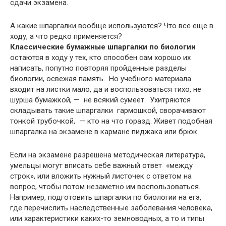
сдачи экзамена.
А какие шпаргалки вообще используются? Что все еще в
ходу, а что редко применяется?
Классические бумажные шпаргалки по биологии
остаются в ходу у тех, кто способен сам хорошо их
написать, попутно повторяя пройденные разделы
биологии, освежая память. Но учебного материала
входит на листки мало, да и воспользоваться тихо, не
шурша бумажкой, — не всякий сумеет. Ухитряются
складывать такие шпаргалки гармошкой, сворачивают
тонкой трубочкой, — кто на что горазд. Живет подобная
шпаргалка на экзамене в кармане пиджака или брюк.
Если на экзамене разрешена методическая литература,
умельцы могут вписать себе важный ответ «между
строк», или вложить нужный листочек с ответом на
вопрос, чтобы потом незаметно им воспользоваться.
Например, подготовить шпаргалки по биологии на егэ,
где перечислить наследственные заболевания человека,
или характеристики каких-то земноводных, а то и типы