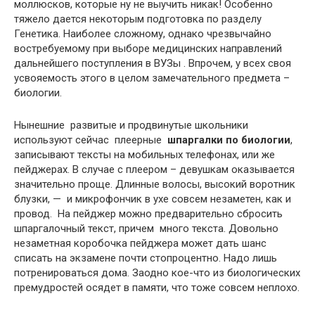
моллюсков, которые ну не выучить никак! Особенно
тяжело дается некоторым подготовка по разделу
Генетика. Наиболее сложному, однако чрезвычайно
востребуемому при выборе медицинских направлений
дальнейшего поступления в ВУЗы . Впрочем, у всех своя
усвояемость этого в целом замечательного предмета –
биологии.
Нынешние развитые и продвинутые школьники
используют сейчас плеерные
шпаргалки по биологии
,
записывают тексты на мобильных телефонах, или же
пейджерах. В случае с плеером – девушкам оказывается
значительно проще. Длинные волосы, высокий воротник
блузки, — и микрофончик в ухе совсем незаметен, как и
провод. На пейджер можно предварительно сбросить
шпаргалочный текст, причем много текста. Довольно
незаметная коробочка пейджера может дать шанс
списать на экзамене почти стопроцентно. Надо лишь
потренироваться дома. Заодно кое-что из биологических
премудростей осядет в памяти, что тоже совсем неплохо.