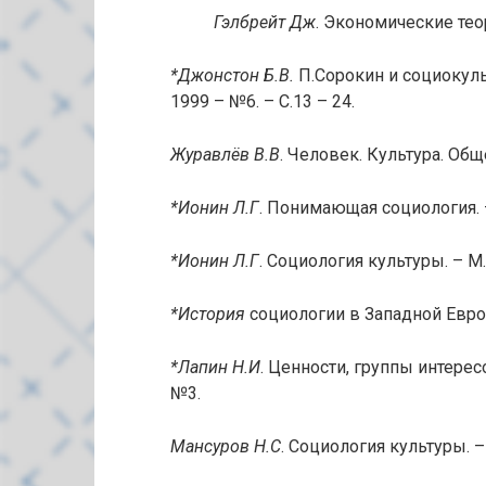
Гэлбрейт Дж
. Экономические теор
*Джонстон Б.В.
П.Сорокин и социокуль
1999 – №6. – С.13 – 24.
Журавлёв В.В
. Человек. Культура. Обще
*Ионин Л.Г
. Понимающая социология. –
*Ионин Л.Г
. Социология культуры. – М.
*История
социологии в Западной Европ
*Лапин Н.И
. Ценности, группы интерес
№3.
Мансуров Н.С
. Социология культуры. – 