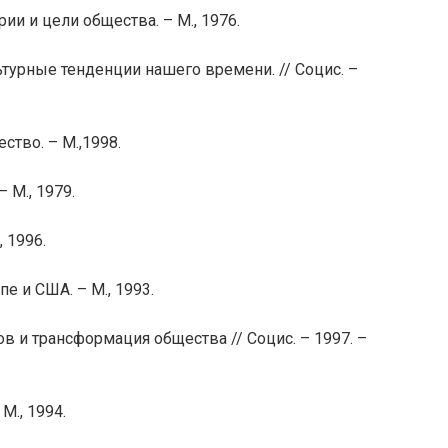
ии и цели общества. – М., 1976.
турные тенденции нашего времени. // Социс. –
ство. – М.,1998.
 М., 1979.
, 1996.
е и США. – М., 1993.
ов и трансформация общества // Социс. – 1997. –
М., 1994.