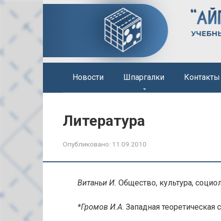
Перейти
к
контенту
Новости
Шпаргалки
Контакты
Литература
Опубликовано:
11.09.2010
Витаньи И.
Общество, культура, соци
*Громов И.А
. Западная теоретическая с