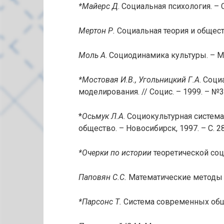
*Майерс Д
. Социальная психология. – С
Мертон Р.
Социальная теория и обществ
Моль А
. Социодинамика культуры. – М.
*Мостовая И.В., Угольницкий Г.А
. Соци
моделирования. // Социс. – 1999. – №3.
*
Осьмук Л.А
. Социокультурная система
общество. – Новосибирск, 1997. – С. 28
*Очерки по истории
теоретической соци
Паповян С.С.
Математические методы в
*Парсонс Т.
Система современных общес