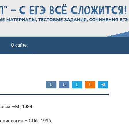
О сайте
ология. –М., 1984.
оциология. – СПб., 1996.