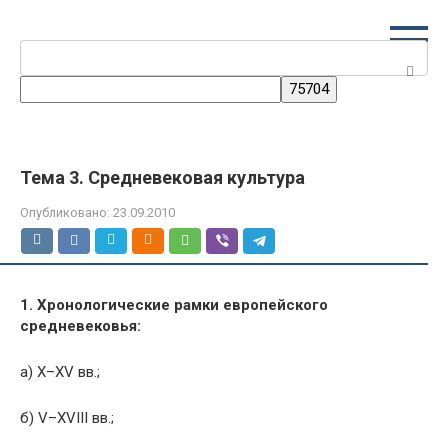
Перейти
к
Поиск:
контенту
Тема 3. Средневековая культура
Опубликовано:
23.09.2010
1. Хронологические рамки европейского
средневековья:
а) X–XV вв.;
б) V–XVIII вв.;