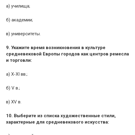
а) училища;
б) академии;
в) университеты.
9. Укажите время возникновения в культуре
средневековой Европы городов как центров ремесла
и торговли:
а) X-XI вв.;
б) V в.;
в) XV в.
10. Выберите из списка художественные стили,
характерные для средневекового искусства: