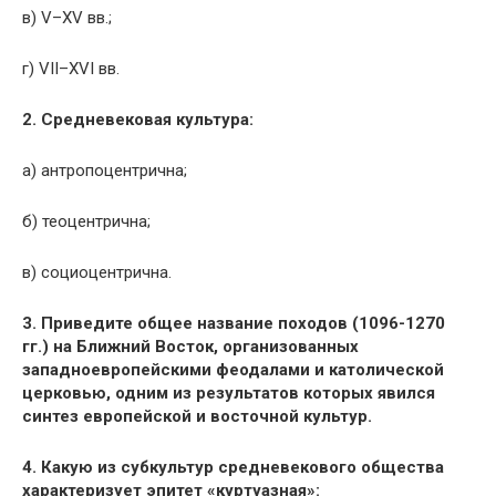
в) V–XV вв.;
г) VII–XVI вв.
2. Средневековая культура:
а) антропоцентрична;
б) теоцентрична;
в) социоцентрична.
3. Приведите общее название походов (1096-1270
гг.) на Ближний Восток, организованных
западноевропейскими феодалами и католической
церковью, одним из результатов которых явился
синтез европейской и восточной культур.
4. Какую из субкультур средневекового общества
характеризует эпитет «куртуазная»: