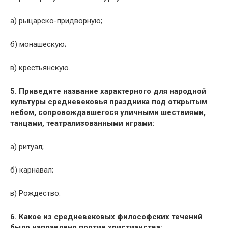
а) рыцарско-придворную;
б) монашескую;
в) крестьянскую.
5. Приведите название характерного для народной
культуры средневековья праздника под открытым
небом, сопровождавшегося уличными шествиями,
танцами, театрализованными играми:
а) ритуал;
б) карнавал;
в) Рождество.
6. Какое из средневековых философских течений
было направлено против христианства: