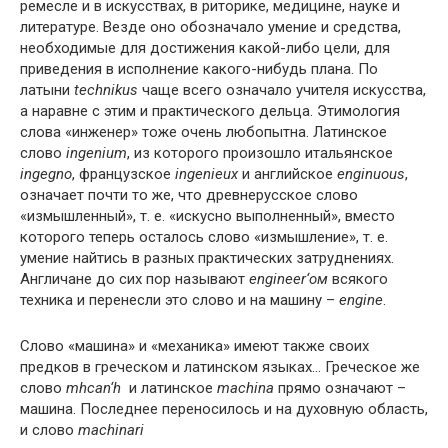
ремесле и в искусствах, в риторике, медицине, науке и
литературе. Везде оно обозначало умение и средства,
необходимые для достижения какой-либо цели, для
приведения в исполнение какого-нибудь плана. По
латыни
technikus
чаще всего означало учителя искусства,
а наравне с этим и практического дельца. Этимология
слова «инженер» тоже очень любопытна. Латинское
слово
ingenium
, из которого произошло итальянское
ingegno
, французское
ingenieux
и английское
enginuous
,
означает почти то же, что древнерусское слово
«измышленный», т. е. «искусно выполненный», вместо
которого теперь осталось слово «измышление», т. е.
умение найтись в разных практических затруднениях.
Англичане до сих пор называют
engineer
‘ом
всякого
техника и перенесли это слово и на машину –
engine
.
Слово «машина» и «механика» имеют также своих
предков в греческом и латинском языках… Греческое же
слово
m
h
c
a
n
‘
h
и латинское
machina
прямо означают –
машина. Последнее переносилось и на духовную область,
и слово
machinari