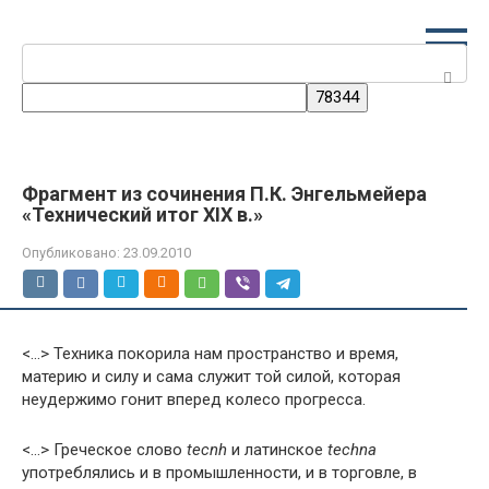
Перейти
к
Поиск:
контенту
Фрагмент из сочинения П.К. Энгельмейера
«Технический итог XIX в.»
Опубликовано:
23.09.2010
<…> Техника покорила нам пространство и время,
материю и силу и сама служит той силой, которая
неудержимо гонит вперед колесо прогресса.
<…> Греческое слово
t
e
c
n
h
и латинское
techna
употреблялись и в промышленности, и в торговле, в