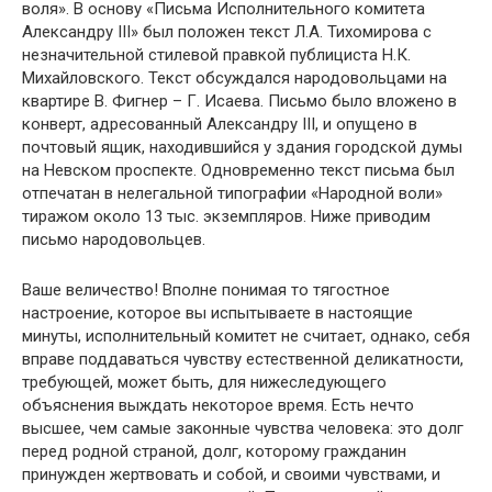
воля». В основу «Письма Исполнительного комитета
Александру III» был положен текст Л.А. Тихомирова с
незначительной стилевой правкой публициста Н.К.
Михайловского. Текст обсуждался народовольцами на
квартире В. Фигнер – Г. Исаева. Письмо было вложено в
конверт, адресованный Александру III, и опущено в
почтовый ящик, находившийся у здания городской думы
на Невском проспекте. Одновременно текст письма был
отпечатан в нелегальной типографии «Народной воли»
тиражом около 13 тыс. экземпляров. Ниже приводим
письмо народовольцев.
Ваше величество! Вполне понимая то тягостное
настроение, которое вы испытываете в настоящие
минуты, исполнительный комитет не считает, однако, себя
вправе поддаваться чувству естественной деликатности,
требующей, может быть, для нижеследующего
объяснения выждать некоторое время. Есть нечто
высшее, чем самые законные чувства человека: это долг
перед родной страной, долг, которому гражданин
принужден жертвовать и собой, и своими чувствами, и