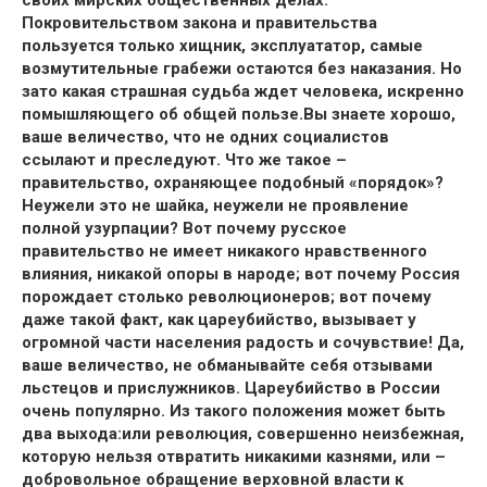
своих мирских общественных делах.
Покровительством закона и правительства
пользуется только хищник, эксплуататор, самые
возмутительные грабежи остаются без наказания. Но
зато какая страшная судьба ждет человека, искренно
помышляющего об общей пользе.Вы знаете хорошо,
ваше величество, что не одних социалистов
ссылают и преследуют. Что же такое –
правительство, охраняющее подобный «порядок»?
Неужели это не шайка, неужели не проявление
полной узурпации? Вот почему русское
правительство не имеет никакого нравственного
влияния, никакой опоры в народе; вот почему Россия
порождает столько революционеров; вот почему
даже такой факт, как цареубийство, вызывает у
огромной части населения радость и сочувствие! Да,
ваше величество, не обманывайте себя отзывами
льстецов и прислужников. Цареубийство в России
очень популярно. Из такого положения может быть
два выхода:или революция, совершенно неизбежная,
которую нельзя отвратить никакими казнями, или –
добровольное обращение верховной власти к