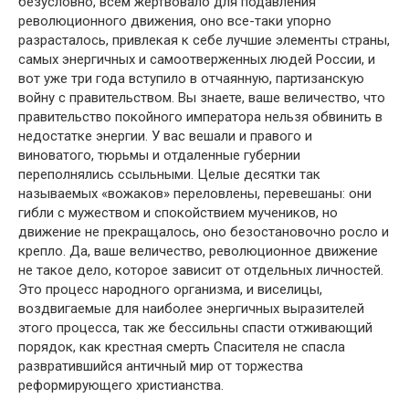
безусловно, всем жертвовало для подавления
революционного движения, оно все-таки упорно
разрасталось, привлекая к себе лучшие элементы страны,
самых энергичных и самоотверженных людей России, и
вот уже три года вступило в отчаянную, партизанскую
войну с правительством. Вы знаете, ваше величество, что
правительство покойного императора нельзя обвинить в
недостатке энергии. У вас вешали и правого и
виноватого, тюрьмы и отдаленные губернии
переполнялись ссыльными. Целые десятки так
называемых «вожаков» переловлены, перевешаны: они
гибли с мужеством и спокойствием мучеников, но
движение не прекращалось, оно безостановочно росло и
крепло. Да, ваше величество, революционное движение
не такое дело, которое зависит от отдельных личностей.
Это процесс народного организма, и виселицы,
воздвигаемые для наиболее энергичных выразителей
этого процесса, так же бессильны спасти отживающий
порядок, как крестная смерть Спасителя не спасла
развратившийся античный мир от торжества
реформирующего христианства.