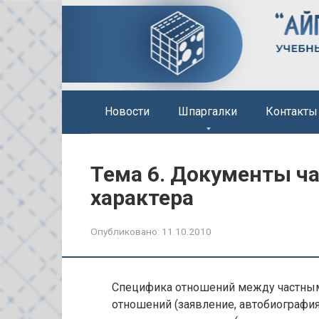
Перейти
к
контенту
Новости
Шпаргалки
Контакты
Тема 6. Документы ча
характера
Опубликовано:
11.10.2010
Специфика отношений между частным
отношений (заявление, автобиографи