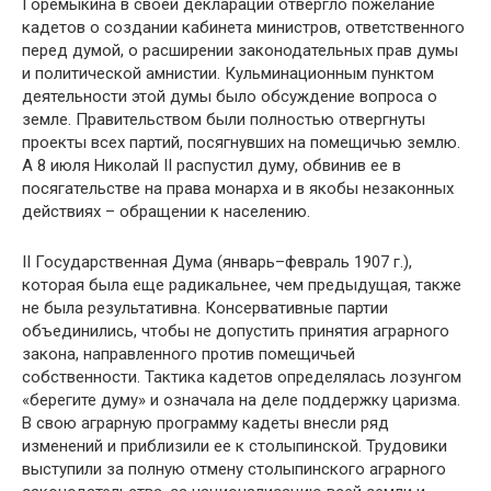
Горемыкина в своей декларации отвергло пожелание
кадетов о создании кабинета министров, ответственного
перед думой, о расширении законодательных прав думы
и политической амнистии. Кульминационным пунктом
деятельности этой думы было обсуждение вопроса о
земле. Правительством были полностью отвергнуты
проекты всех партий, посягнувших на помещичью землю.
А 8 июля Николай II распустил думу, обвинив ее в
посягательстве на права монарха и в якобы незаконных
действиях – обращении к населению.
II Государственная Дума (январь–февраль 1907 г.),
которая была еще радикальнее, чем предыдущая, также
не была результативна. Консервативные партии
объединились, чтобы не допустить принятия аграрного
закона, направленного против помещичьей
собственности. Тактика кадетов определялась лозунгом
«берегите думу» и означала на деле поддержку царизма.
В свою аграрную программу кадеты внесли ряд
изменений и приблизили ее к столыпинской. Трудовики
выступили за полную отмену столыпинского аграрного