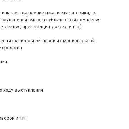
олагает овладение навыками риторики, т.е.
 слушателей смысла публичного выступления
лекция, презентация, доклад и т. п.).
лее выразительной, яркой и эмоциональной,
 средства:
ния;
о ходу выступления;
орок и т.п.;