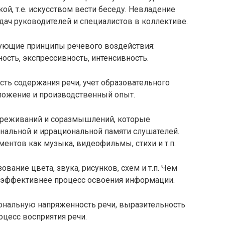
ой, т.е. искусством вести беседу. Невладение
удач руководителей и специалистов в коллективе.
ующие принципы речевого воздействия:
ность, экспрессивность, интенсивность.
ть содержания речи, учет образовательного
оложение и производственный опыт.
ереживаний и соразмышлений, которые
нальной и иррациональной памяти слушателей.
ментов как музыка, видеофильмы, стихи и т.п.
вание цвета, звука, рисунков, схем и т.п. Чем
м эффективнее процесс освоения информации.
ональную напряженность речи, выразительность
оцесс восприятия речи.