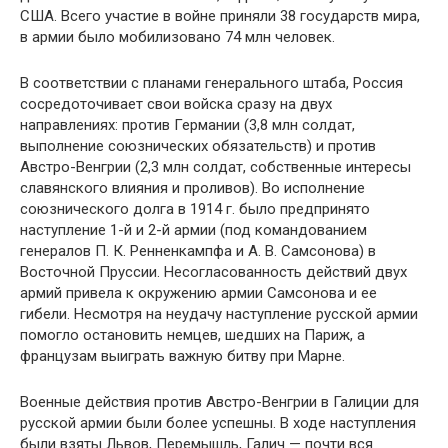
США. Всего участие в войне приняли 38 государств мира,
в армии было мобилизовано 74 млн человек.
В соответствии с планами генерального штаба, Россия
сосредоточивает свои войска сразу на двух
направлениях: против Германии (3,8 млн солдат,
выполнение союзнических обязательств) и против
Австро-Венгрии (2,3 млн солдат, собственные интересы
славянского влияния и проливов). Во исполнение
союзнического долга в 1914 г. было предпринято
наступление 1-й и 2-й армии (под командованием
генералов П. К. Ренненкампфа и А. В. Самсонова) в
Восточной Пруссии. Несогласованность действий двух
армий привела к окружению армии Самсонова и ее
гибели. Несмотря на неудачу наступление русской армии
помогло остановить немцев, шедших на Париж, а
французам выиграть важную битву при Марне.
Военные действия против Австро-Венгрии в Галиции для
русской армии были более успешны. В ходе наступления
были взяты Львов, Перемышль, Галич — почти вся