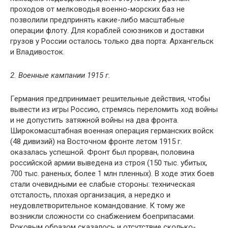
проходов от мелководья военно-морских баз не
позволили предпринять какие-либо масштабные
операции флоту. Для кораблей союзников и доставки
грузов у России осталось только два порта: Архангельск
и Владивосток.
2. Военные кампании 1915 г.
Германия предпринимает решительные действия, чтобы
вывести из игры Россию, стремясь переломить ход войны
и не допустить затяжной войны на два фронта.
Широкомасштабная военная операция германских войск
(48 дивизий) на Восточном фронте летом 1915 г.
оказалась успешной. Фронт был прорван, половина
российской армии выведена из строя (150 тыс. убитых,
700 тыс. раненых, более 1 млн пленных). В ходе этих боев
стали очевидными ее слабые стороны: техническая
отсталость, плохая организация, а нередко и
неудовлетворительное командование. К тому же
возникли сложности со снабжением боеприпасами.
Роковым образом сказалось и отсутствие сколько-