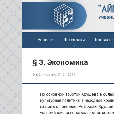
Перейти
к
контенту
Новости
Шпаргалки
Контакты
§ 3. Экономика
Опубликовано:
01.04.2011
Но основной заботой Хрущёва в облас
культурная политика, а народное хозя
назвать оттепелью. Реформы Хрущёва
условий жизни простых людей, которы