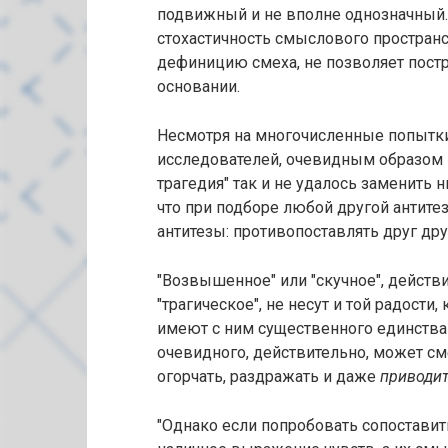
подвижный и не вполне однозначный. 
стохастичность смыслового простран
дефиницию смеха, не позволяет пост
основании.
Несмотря на многочисленные попытк
исследователей, очевидным образом 
трагедия" так и не удалось заменить 
что при подборе любой другой антит
антитезы: противопоставлять друг др
"Возвышенное" или "скучное", действ
"трагическое", не несут и той радости
имеют с ним существенного единства
очевидного, действительно, может сме
огорчать, раздражать и даже
приводит
"Однако если попробовать сопоставит