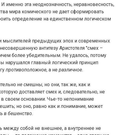
И именно эта неоднозначность, неравновесность,
ства мира комического не дает сформировать
роить определение на единственном логическом
и мыслителей предыдущих эпох и современных
несовершенную антитезу Аристотеля "смех –
ничем более убедительным. Не удалось, потому
езы нарушался главный логический принцип
угу
противоположное
, а не
различное.
ительно
не смешны
, но они, так же, как и
, которую доставляет смех и, следовательно, не
 в своем основании. Чье-то непонимание
шить; но оно, равно как и
понимание
, может
ь в бешенство.
ь между собой не внешнее, а внутреннее не