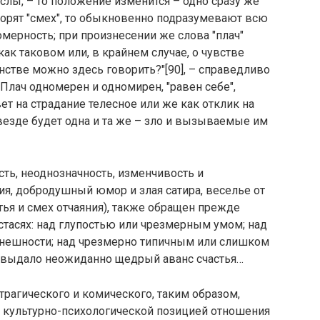
слы, – то положение изменится – одно сразу же
ворят "смех", то обыкновенно подразумевают всю
мерность; при произнесении же слова "плач"
как таковом или, в крайнем случае, о чувстве
нстве можно здесь говорить?"[90], – справедливо
"Плач одномерен и одномирен, "равен себе",
вет на страдание телесное или же как отклик на
езде будет одна и та же – зло и вызываемые им
ть, неоднозначность, изменчивость и
ия, добродушный юмор и злая сатира, веселье от
стья и смех отчаяния), также обращен прежде
остасях: над глупостью или чрезмерным умом; над
внешности; над чрезмерно типичным или слишком
 выдало неожиданно щедрый аванс счастья…
агического и комического, таким образом,
ся культурно-психологической позицией отношения