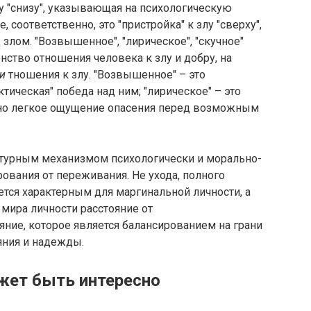
злу "снизу", указывающая на психологическую
 соответственно, это "пристройка" к злу "сверху",
злом. "Возвышенное", "лирическое", "скучное"
нство отношения человека к злу и добру, на
ти
тношения к злу. "Возвышенное" – это
ическая" победа над ним; "лирическое" – это
 но легкое ощущение опасения перед возможным
турным механизмом психологически и морально-
вания от переживания. Не ухода, полного
ется характерным для маргинальной личности, а
 мира личности расстояние от
ние, которое является балансированием на грани
аяния и надежды.
жет быть интересно