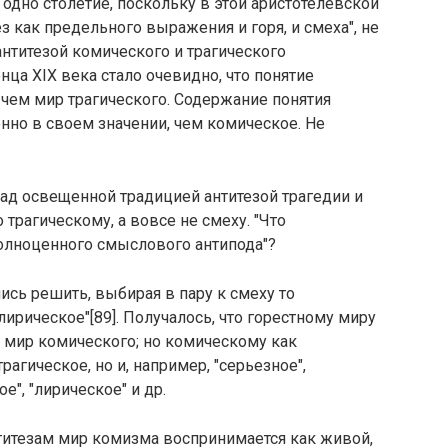
одно столетие, поскольку в этой аристотелевской
з как предельного выражения и горя, и смеха", не
антитезой комического и трагического
ца XIX века стало очевидно, что понятие
 чем мир трагического. Содержание понятия
енно в своем значении, чем комическое. Не
над освещенной традицией антитезой трагедии и
трагическому, а вовсе не смеху. "Что
полноценного смыслового антипода"?
ись решить, выбирая в пару к смеху то
"лирическое"[89]. Получалось, что горестному миру
 мир комического; но комическому как
рагическое, но и, например, "серьезное",
е", "лирическое" и др.
итезам мир комизма воспринимается как живой,