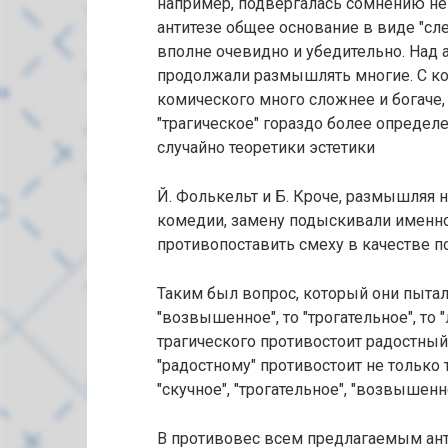
например, подвергалась сомнению не 
антитезе общее основание в виде "сле
вполне очевидно и убедительно. Над 
продолжали размышлять многие. С кон
комического много сложнее и богаче,
"трагическое" гораздо более определ
случайно теоретики эстетики
Й. Фолькельт и Б. Кроче, размышляя 
комедии, замену подыскивали именно 
противопоставить смеху в качестве 
Таким был вопрос, который они пытал
"возвышенное", то "трогательное", то 
трагического противостоит радостный
"радостному" противостоит не только т
"скучное", "трогательное", "возвышенно
В противовес всем предлагаемым ант