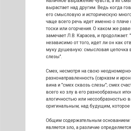
наличное выражение чувств, а их смы
вырастает над другим. Ведь когда го
его смысловую и историческую много
чаще всего речь идет именно о плаче 
тоски или огорчения. О каком же раве
замечает Л.В. Карасев, и продолжает: 
независимо от того, идет ли он как от
муку душевную: смысловая цепочка в
слезы".
Смех, несмотря на свою неодномернос
разнонаправленность (сарказм и ирон
вина и "смех сквозь слезы"; смех сча
всего ко злу в его разнообразных ип
алогичностью или несообразностью 
оригинальным; над будущим, которое
Общим содержательным основанием тр
является зло, а различие определяет