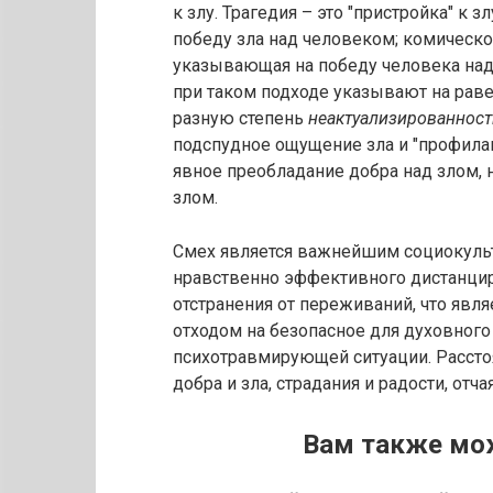
к злу. Трагедия – это "пристройка" к 
победу зла над человеком; комическое,
указывающая на победу человека над 
при таком подходе указывают на раве
разную степень
неактуализированнос
подспудное ощущение зла и "профилакт
явное преобладание добра над злом,
злом.
Смех является важнейшим социокуль
нравственно эффективного дистанциро
отстранения от переживаний, что явля
отходом на безопасное для духовного
психотравмирующей ситуации. Расстоя
добра и зла, страдания и радости, отч
Вам также мо