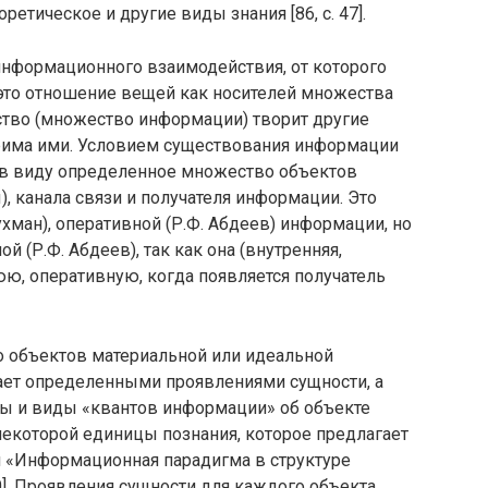
етическое и другие виды знания [86, с. 47].
информационного взаимодействия, от которого
 это отношение вещей как носителей множества
тво (множество информации) творит другие
рима ими. Условием существования информации
я в виду определенное множество объектов
, канала связи и получателя информации. Это
Гухман), оперативной (Р.Ф. Абдеев) информации, но
ной (Р.Ф. Абдеев), так как она (внутренняя,
ю, оперативную, когда появляется получатель
 объектов материальной или идеальной
дает определенными проявлениями сущности, а
ы и виды «квантов информации» об объекте
некоторой единицы познания, которое предлагает
 «Информационная парадигма в структуре
0]. Проявления сущности для каждого объекта