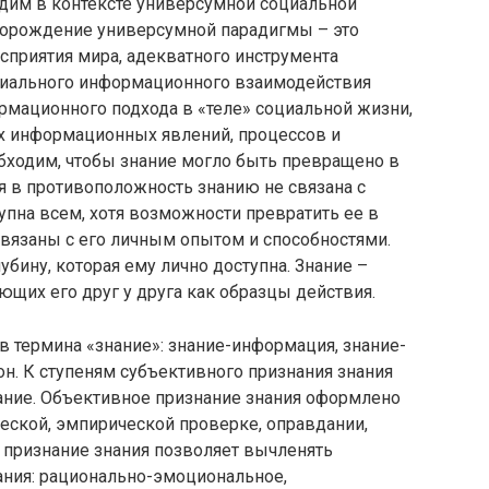
дим в контексте универсумной социальной
 Порождение универсумной парадигмы – это
сприятия мира, адекватного инструмента
циального информационного взаимодействия
рмационного подхода в «теле» социальной жизни,
ых информационных явлений, процессов и
ходим, чтобы знание могло быть превращено в
 в противоположность знанию не связана с
упна всем, хотя возможности превратить ее в
 связаны с его личным опытом и способностями.
бину, которая ему лично доступна. Знание –
щих его друг у друга как образцы действия.
термина «знание»: знание-информация, знание-
он. К ступеням субъективного признания знания
нание. Объективное признание знания оформлено
еской, эмпирической проверке, оправдании,
 признание знания позволяет вычленять
ания: рационально-эмоциональное,