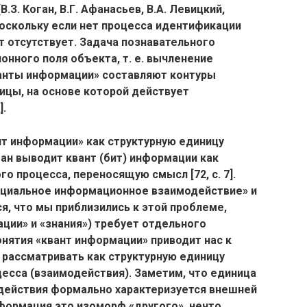
З. Коган, В.Г. Афанасьев, В.А. Левицкий,
, поскольку если нет процесса идентификации
т отсутствует. Задача познавательного
нного поля объекта, т. е. вычленение
ванты информации» составляют контуры
ицы, на основе которой действует
].
нт информации» как структурную единицу
ман выводит квант (бит) информации как
 процесса, переносящую смысл [72, с. 7].
оциальное информационное взаимодействие» и
я, что мы приблизились к этой проблеме,
ции» и «знания») требует отдельного
нятия «квант информации» приводит нас к
 рассматривать как структурную единицу
есса (взаимодействия). Заметим, что единица
действия формально характеризуется внешней
формация это изоморф «другого», нечто