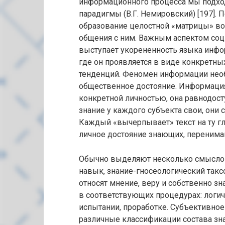
информационного процесса мы подхо
парадигмы (В.Г. Немировский) [197].
образование целостной «матрицы» во
общения с ним. Важным аспектом со
выступает укорененность языка инфо
где он проявляется в виде конкретн
тенденций. Феномен информации необ
общественное достояние. Информация
конкретной личностью, она равнодост
знание у каждого субъекта свои, они
Каждый «вычерпывает» текст на ту глу
личное достояние знающих, перенимаю
Обычно выделяют несколько смыслов 
навык, знание-гносеологический такс
относят мнение, веру и собственно з
в соответствующих процедурах: логич
испытании, проработке. Субъективное
различные классификации состава зн