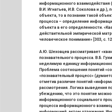
информационного взаимодействия (В.
В.И. Игнатьев, И.В. Соколова и др.)
объекта, то в познании такой объек
процесса – определение информацио
объекта в его определенности. «К
действительной эмпирической матр
человеческое понимание» [303, с. 12
А.Ю. Шеховцев рассматривает «ква
познавательного процесса. В.Б. Гух
неделимую единицу информационного
Проблема соотношения понятий «с
«познавательный процесс» (думаетс
отметив различие понятий «информа
рассмотрения. Логика выведения по
убеждению, что это понятие можно
информационного социального проц
процесса информационного взаимо
информацией, актом отражения. Ин