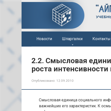
Перейти
к
контенту
Новости
Шпаргалки
Контакты
2.2. Смысловая едини
роста интенсивности
Опубликовано:
12.09.2010
Смысловая единица социального инфо
важнейших его характеристик. К ос