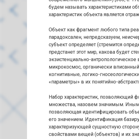
будем называть характеристиками объ
характеристик объекта является отра
Объект как фрагмент любого типа реа
парадоксален, непредсказуем, неисче
субъект определяет (стремится опреде
предстанет этот мир, какова будет ст
экзистенциально-антропологическое 
микрокосмос, органически вписанный
когнитивные, логико-гносеологически
«параметры» в их понятийно-абстракт
Набор характеристик, позволяющий ф
множества, назовем значимым. Иными
позволяющая идентифицировать объек
его значением. Идентификация базиру
характеризующей сущностную сторону
свойствами вещей (объектов) и их з