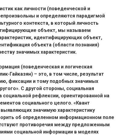
истик как личности (поведенческой и
непроизвольны и определяются парадигмой
льтурного контекста, в который личность
ентифицирующие объект, мы называем
арактеристик, идентифицирующих объект,
ентификация объекта (области познания)
еству значимых характеристик.
ормация (поведенческая и логическая
к-Гайказян) – это, в том числе, результат
ию, фиксации и тому подобных значимых
ругого». С другой стороны, социальная
а социальной рефлексии, ориентированной на
ементов социального целого. «Квант
, выявляющих значимую характеристику
ворить об определенном информационном поле
сутствуют противоречия между предложенным
иями социальной информации в моделях