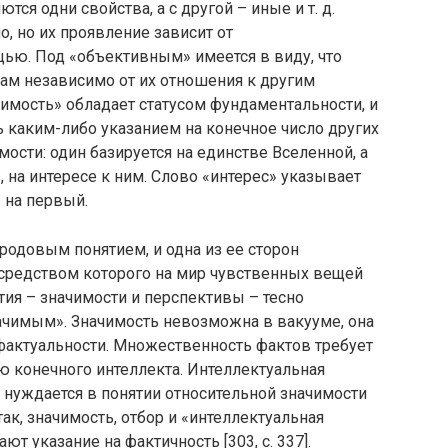
ся одни свойства, а с другой – иные и т. д.
, но их проявление зависит от
ью. Под «объективным» имеется в виду, что
м независимо от их отношения к другим
имость» обладает статусом фундаментальности, и
 каким-либо указанием на конечное число других
ости: один базируется на единстве Вселенной, а
 на интересе к ним. Слово «интерес» указывает
– на первый.
родовым понятием, и одна из ее сторон
осредством которого на мир чувственных вещей
тия – значимости и перспективы – тесно
ачимым». Значимость невозможна в вакууме, она
фактуальности. Множественность фактов требует
ю конечного интеллекта. Интеллектуальная
р нуждается в понятии относительной значимости
так, значимость, отбор и «интеллектуальная
т указание на фактичность [303, с. 337].