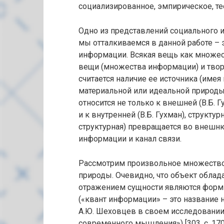
социализированное, эмпирическое, теор
Одно из представлений социального 
мы отталкиваемся в данной работе –
информации. Всякая вещь как множес
вещи (множества информации) и тво
считается наличие ее источника (име
материальной или идеальной природы)
относится не только к внешней (В.Б. 
и к внутренней (В.Б. Гухман), структур
структурная) превращается во внешню
информации и канал связи.
Рассмотрим произвольное множество
природы. Очевидно, что объект обла
отражением сущности являются форм
(«квант информации» – это название 
А.Ю. Шеховцев в своем исследовании
современного мышления») [303, с. 17