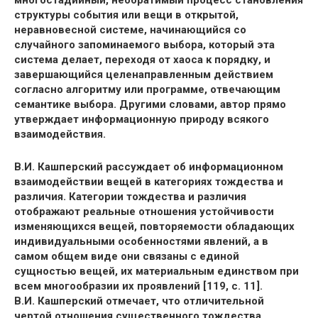
многостадийный, необратимый процесс становления
структуры события или вещи в открытой,
неравновесной системе, начинающийся со
случайного запоминаемого выбора, который эта
система делает, переходя от хаоса к порядку, и
завершающийся целенаправленным действием
согласно алгоритму или программе, отвечающим
семантике выбора. Другими словами, автор прямо
утверждает информационную природу всякого
взаимодействия.
В.И. Кашперский рассуждает об информационном
взаимодействии вещей в категориях тождества и
различия. Категории тождества и различия
отображают реальные отношения устойчивости
изменяющихся вещей, повторяемости обладающих
индивидуальными особенностями явлений, а в
самом общем виде они связаны с единой
сущностью вещей, их материальным единством при
всем многообразии их проявлений [119, с. 11].
В.И. Кашперский отмечает, что отличительной
чертой отношения существенного тождества