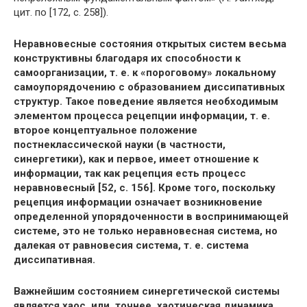
цит. по [172, с. 258]).
Неравновесные состояния открытых систем весьма
конструктивны благодаря их способности к
самоорганизации, т. е. к «пороговому» локальному
самоупорядочению с образованием диссипативных
структур. Такое поведение является необходимым
элементом процесса рецепции информации, т. е.
второе концептуальное положение
постнеклассической науки (в частности,
синергетики), как и первое, имеет отношение к
информации, так как рецепция есть процесс
неравновесный [52, с. 156]. Кроме того, поскольку
рецепция информации означает возникновение
определенной упорядоченности в воспринимающей
системе, это не только неравновесная система, но
далекая от равновесия система, т. е. система
диссипативная.
Важнейшим состоянием синергетической системы
является хаос, или, точнее, хаотическая динамика.