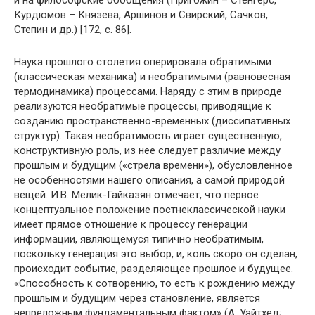
и на философские обобщения (Пригожин – Стенгерс,
Курдюмов – Князева, Аршинов и Свирский, Сачков,
Степин и др.) [172, с. 86].
Наука прошлого столетия оперировала обратимыми
(классическая механика) и необратимыми (равновесная
термодинамика) процессами. Наряду с этим в природе
реализуются необратимые процессы, приводящие к
созданию пространственно-временных (диссипативных
структур). Такая необратимость играет существенную,
конструктивную роль, из нее следует различие между
прошлым и будущим («стрела времени»), обусловленное
не особенностями нашего описания, а самой природой
вещей. И.В. Мелик-Гайказян отмечает, что первое
концептуальное положение постнеклассической науки
имеет прямое отношение к процессу генерации
информации, являющемуся типично необратимым,
поскольку генерация это выбор, и, коль скоро он сделан,
происходит событие, разделяющее прошлое и будущее.
«Способность к сотворению, то есть к рождению между
прошлым и будущим через становление, является
непреложным фундаментальным фактом» (А. Уайтхед;