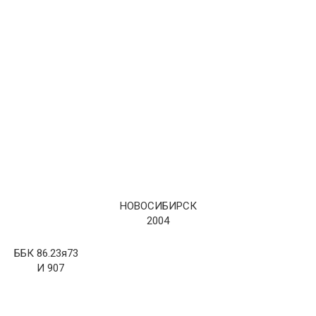
НОВОСИБИРСК
2004
ББК 86.23я73
И 907