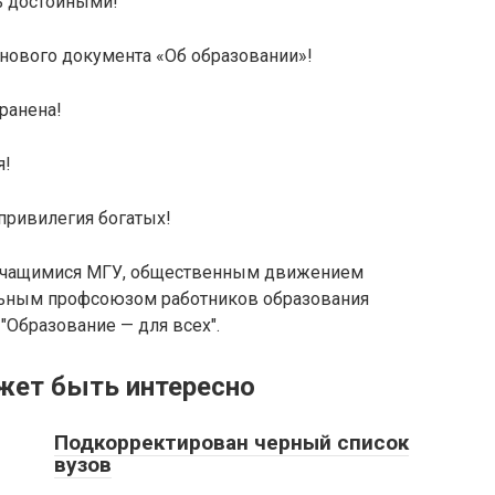
ь достойными!
 нового документа «Об образовании»!
ранена!
я!
 привилегия богатых!
 учащимися МГУ, общественным движением
льным профсоюзом работников образования
Образование — для всех".
жет быть интересно
Подкорректирован черный список
вузов