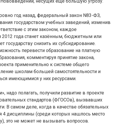
 Нововведений, несущих ещё большую угрозу.
 ровно год назад, федеральный закон N83-ФЗ,
вания государством учебных заведений, изменив
тветствие с этим законом, каждое
 2012 года станет казённым, бюджетным или
ет государству снизить их субсидирование.
зможность перевести образование на платную
бразования, комментируя принятие закона,
опроекта применительно к системе общего
вление школам большей самостоятельности и
ься имеющимися у них ресурсами.
», надо полагать, получили развитие в проекте
овательных стандартов (ФГОСОв), вызвавших
. В самом деле, когда в качестве обязательных
я 4 дисциплины (среди которых нашлось место
у), это не может не вызывать вопросов.