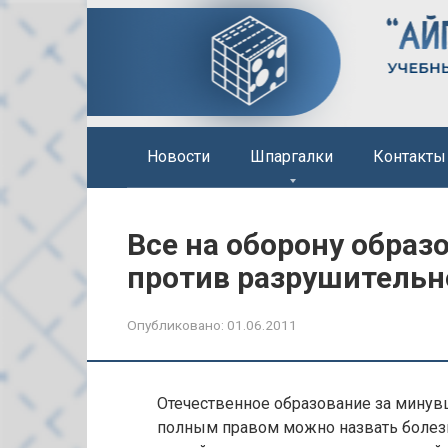
Перейти
к
контенту
Новости
Шпаргалки
Контакты
Все на оборону образ
против разрушитель
Опубликовано:
01.06.2011
Отечественное образование за минув
полным правом можно назвать болезн