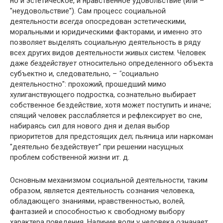
но и эстетическое, и нравственное удовольствие (или –
"неудовольствие"). Сам процесс социальной
деятельности
всегда
опосредован эстетическими,
моральными и юридическими факторами, и именно это
позволяет выделять социальную деятельность в ряду
всех других видов деятельности живых систем. Человек
даже
бездействует
относительно определенного объекта
субъектно и, следовательно, –
"
социально
деятельностно": прохожий, прошедший мимо
хулиганствующего подростка, сознательно выбирает
собственное бездействие, хотя может поступить и иначе;
спящий человек расслабляется и рефлексирует во сне,
набираясь сил для нового дня и делая выбор
приоритетов для предстоящих дел; пьяница или наркоман
"деятельно бездействует" при решении насущных
проблем собственной жизни ит. д.
Основным механизмом социальной деятельности, таким
образом, является деятельность сознания человека,
обладающего знаниями, нравственностью, волей,
фантазией и способностью к свободному выбору
характера поведения. Наличие воли у человека означает,