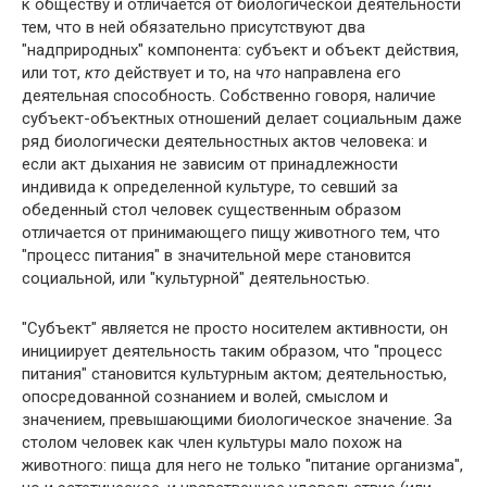
к обществу и отличается от биологической деятельности
тем, что в ней обязательно присутствуют два
"надприродных" компонента: субъект и объект действия,
или тот,
кто
действует и то, на
что
направлена его
деятельная способность. Собственно говоря, наличие
субъект-объектных отношений делает социальным даже
ряд биологически деятельностных актов человека: и
если акт дыхания не зависим от принадлежности
индивида к определенной культуре, то севший за
обеденный стол человек существенным образом
отличается от принимаю­щего пищу животного тем, что
"процесс питания" в значительной мере становится
социальной, или "культурной" деятельностью.
"Субъект" является не просто носителем активности, он
инициирует деятельность таким образом, что "процесс
питания" становится культурным актом; деятельностью,
опосредованной сознанием и волей, смыслом и
значением, превышающими биологическое значение. За
столом человек как член культуры мало похож на
животного: пища для него не только "питание организма",