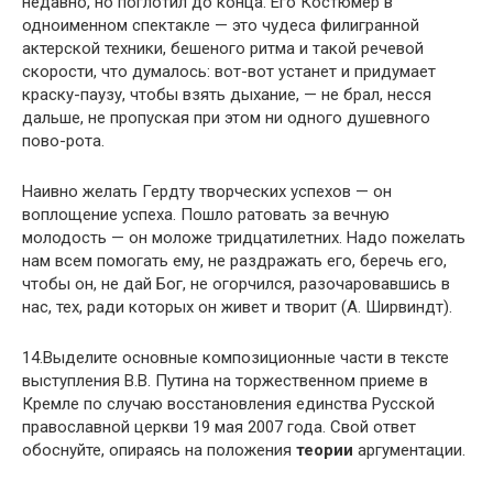
недавно, но поглотил до конца. Его Костюмер в
одноименном спектакле — это чудеса филигранной
актерской техники, бешеного ритма и такой речевой
скорости, что думалось: вот-вот устанет и придумает
краску-паузу, чтобы взять дыхание, — не брал, несся
дальше, не пропуская при этом ни одного душевного
пово-рота.
Наивно желать Гердту творческих успехов — он
воплощение успеха. Пошло ратовать за вечную
молодость — он моложе тридцатилетних. Надо пожелать
нам всем помогать ему, не раздражать его, беречь его,
чтобы он, не дай Бог, не огорчился, разочаровавшись в
нас, тех, ради которых он живет и творит
(А. Ширвиндт).
14.Выделите основные композиционные части в тексте
выступления В.В. Путина на торжественном приеме в
Кремле по случаю восстановления единства Русской
православной церкви 19 мая 2007 года. Свой ответ
обоснуйте, опираясь на положения
теории
аргументации.