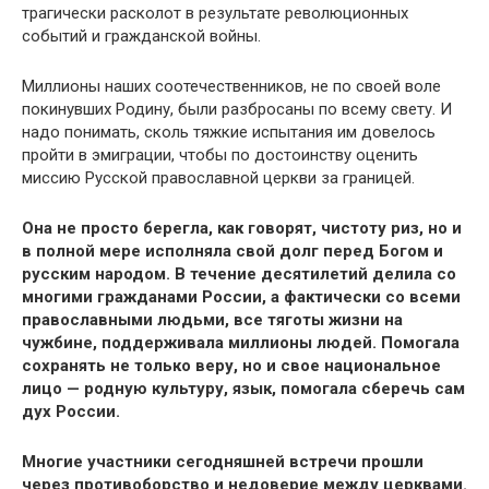
трагически расколот в результате революционных
событий и гражданской войны.
Миллионы наших соотечественников, не по своей воле
покинувших Родину, были разбросаны по всему свету. И
надо понимать, сколь тяжкие испытания им довелось
пройти в эмиграции, чтобы по достоинству оценить
миссию Русской православной церкви за границей.
Она не просто берегла, как говорят, чистоту риз, но и
в полной мере исполняла свой долг перед Богом и
русским народом. В течение десятилетий делила со
многими гражданами России, а фактически со всеми
православными людьми, все тяготы жизни на
чужбине, поддерживала миллионы людей. Помогала
сохранять не только веру, но и свое национальное
лицо — родную
культуру
, язык, помогала сберечь сам
дух России.
Многие участники сегодняшней встречи прошли
через противоборство и недоверие между церквами.