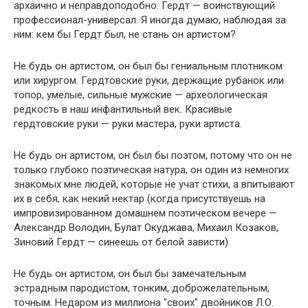
архаично и неправдоподобно. Гердт — воинствующий
профессионал-универсал. Я иногда думаю, наблюдая за
ним: кем бы Гердт был, не стань он артистом?
Не будь он артистом, он был бы гениальным плотником
или хирургом. Гердтовские руки, держащие рубанок или
топор, умелые, сильные мужские — археологическая
редкость в наш инфантильный век. Красивые
гердтовские руки — руки мастера, руки артиста.
Не будь он артистом, он был бы поэтом, потому что он не
только глубоко поэтическая натура, он один из немногих
знакомых мне людей, которые не учат стихи, а впитывают
их в себя, как некий нектар (когда присутствуешь на
импровизированном домашнем поэтическом вечере —
Александр Володин, Булат Окуджава, Михаил Козаков,
Зиновий Гердт — синеешь от белой зависти).
Не будь он артистом, он был бы замечательным
эстрадным пародистом, тонким, доброжелательным,
точным. Недаром из миллиона "своих" двойников Л.О.