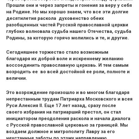
Прошли они и через запреты и гонения за веру у себя
на Родине. Но мы хорошо знаем, что все эти долгие
десятилетия раскола духовенство обеих
разобщенных частей Русской православной церкви
глубоко волновала судьба нашего Отечества, судьба
Родины, за которую горячо молились и те, и другие.
Сегодняшнее торжество стало возможным
благодаря их доброй воле и искреннему желанию
воссоединить православную церковь. И тем самым
возродить ее во всей достойной ее роли, полноте и
величии.
Это возрождение произошло и во многом благодаря
непрестанным трудам Патриарха Московского и всея
Руси Алексия II. Еще 17 лет назад, сразу после
своего избрания на патриарший престол, он стал
инициатором преодоления раскола и начала диалога
с Русской православной церковью за границей. Мы
воздаем должное и митрополиту Лавру за его
неустанные заботы по этому направлению.