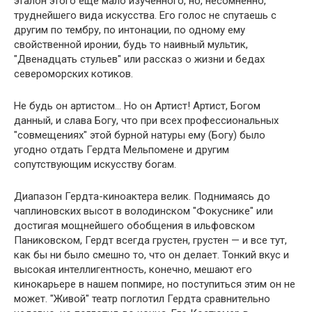
эталон этого еще мало изученного, но, несомненно,
труднейшего вида искусства. Его голос не спутаешь с
другим по тембру, по интонации, по одному ему
свойственной иронии, будь то наивный мультик,
"Двенадцать стульев" или рассказ о жизни и бедах
североморских котиков.
Не будь он артистом… Но он Артист! Артист, Богом
данный, и слава Богу, что при всех профессиональных
"совмещениях" этой бурной натуры ему (Богу) было
угодно отдать Гердта Мельпомене и другим
сопутствующим искусству богам.
Диапазон Гердта-киноактера велик. Поднимаясь до
чаплиновских высот в володинском "Фокуснике" или
достигая мощнейшего обобщения в ильфовском
Паниковском, Гердт всегда грустен, грустен — и все тут,
как бы ни было смешно то, что он делает. Тонкий вкус и
высокая интеллигентность, конечно, мешают его
кинокарьере в нашем попмире, но поступиться этим он не
может. "Живой" театр поглотил Гердта сравнительно