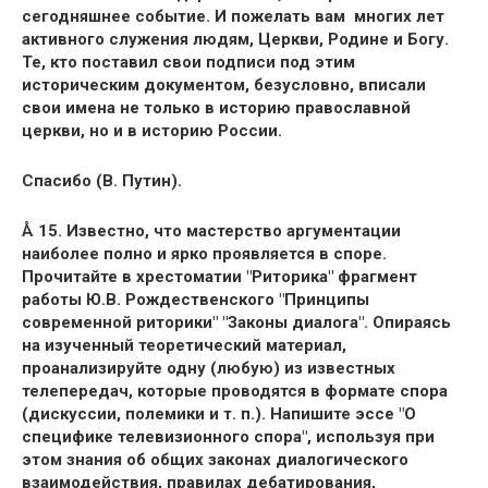
сегодняшнее событие. И пожелать вам многих лет
активного служения людям, Церкви, Родине и Богу.
Те, кто поставил свои подписи под этим
историческим
документом, безусловно, вписали
свои имена не только в историю православной
церкви, но и в историю России.
Спасибо
(
В. Путин
).
Å 15. Известно, что мастерство аргументации
наиболее полно и ярко проявляется в споре.
Прочитайте в хрестоматии "Риторика" фрагмент
работы Ю.В. Рождественского "Принципы
современной риторики" "Законы диалога". Опираясь
на изученный теоретический материал,
проанализируйте одну (любую) из известных
телепередач, которые проводятся в формате спора
(дискуссии, полемики и т. п.). Напишите эссе "О
специфике телевизионного спора", используя при
этом знания об общих законах диалогического
взаимодействия, правилах дебатирования,