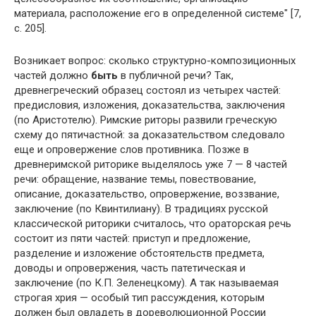
материала, расположение его в определенной системе" [7,
с. 205].
Возникает вопрос: сколько структурно-композиционных
частей должно
быть
в публичной речи? Так,
древнегреческий образец состоял из четырех частей:
предисловия, изложения, доказательства, заключения
(по Аристотелю). Римские риторы развили греческую
схему до пятичастной: за доказательством следовало
еще и опровержение слов противника. Позже в
древнеримской риторике выделялось уже 7 — 8 частей
речи: обращение, название темы, повествование,
описание, доказательство, опровержение, воззвание,
заключение (по Квинтилиану). В традициях русской
классической риторики считалось, что ораторская речь
состоит из пяти частей: приступ и предложение,
разделение и изложение обстоятельств предмета,
доводы и опровержения, часть патетическая и
заключение (по К.П. Зеленецкому). А так называемая
строгая хрия — особый тип рассуждения, которым
должен был овладеть в дореволюционной России