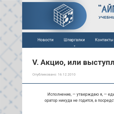
Перейти
к
контенту
Новости
Шпаргалки
Контакты
V. Акцио, или выступ
Опубликовано:
16.12.2010
Исполнение, — утверждаю я, — ед
оратор никуда не годится, а посре