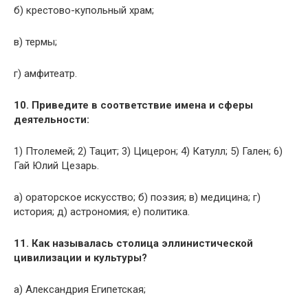
б) крестово-купольный храм;
в) термы;
г) амфитеатр.
10. Приведите в соответствие имена и сферы
деятельности:
1) Птолемей; 2) Тацит; 3) Цицерон; 4) Катулл; 5) Гален; 6)
Гай Юлий Цезарь.
а) ораторское искусство; б) поэзия; в) медицина; г)
история; д) астрономия; е) политика.
11. Как называлась столица эллинистической
цивилизации и культуры?
а) Александрия Египетская;