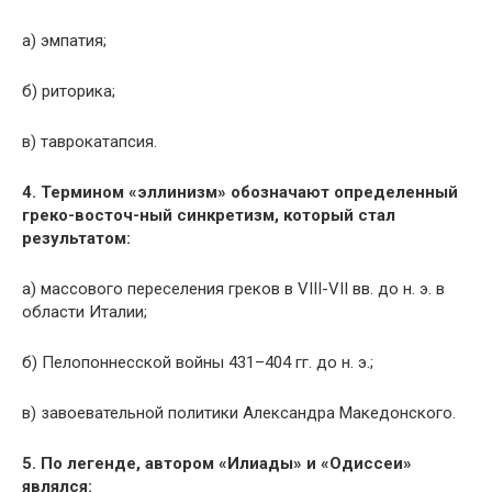
а) эмпатия;
б) риторика;
в) таврокатапсия.
4. Термином «эллинизм» обозначают определенный
греко-восточ-ный синкретизм, который стал
результатом:
а) массового переселения греков в VIII-VII вв. до н. э. в
области Италии;
б) Пелопоннесской войны 431–404 гг. до н. э.;
в) завоевательной политики Александра Македонского.
5. По легенде, автором «Илиады» и «Одиссеи»
являлся: