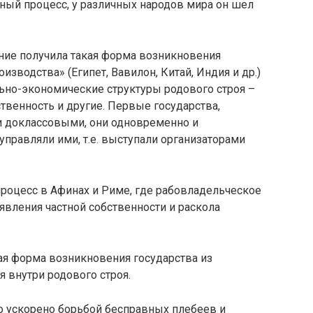
ный процесс, у различных народов мира он шел
ние получила такая форма возникновения
оизводства» (Египет, Вавилон, Китай, Индия и др.)
ьно-экономические структуры родового строя –
твенность и другие. Первые государства,
и доклассовыми, они одновременно и
управляли ими, т.е. выступали организаторами
роцесс в Афинах и Риме, где рабовладельческое
явления частной собственности и раскола
кая форма возникновения государства из
 внутри родового строя.
о ускорено борьбой бесправных плебеев и