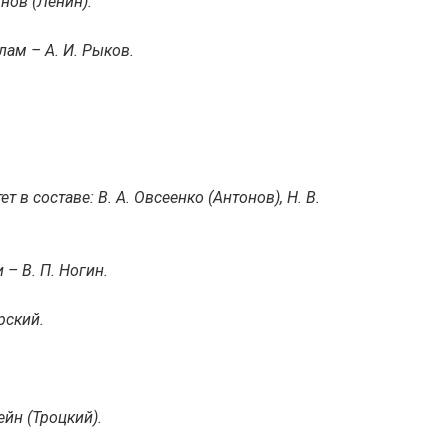
нов (Ленин).
ам – А. И. Рыков.
в составе: В. А. Овсеенко (Антонов), Н. В.
– В. П. Ногин.
рский.
йн (Троцкий).