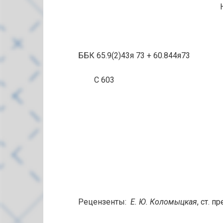
ББК 65.9(2)43я 73 + 60.844я73
С 603
Рецензенты:
Е. Ю. Коломыцкая
, ст. пр