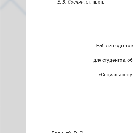
Е. В. Соснин
, ст. преп.
Работа подгото
для студентов, о
«Социально-ку
Сологуб, О. П
.