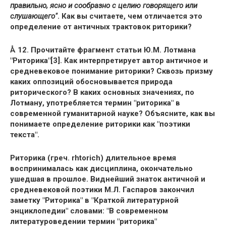
правильно, ясно и сообразно с целию говорящего или
слушающего"
. Как вы считаете, чем отличается это
определение от античных трактовок риторики?
Å 12. Прочитайте фрагмент статьи Ю.М. Лотмана
"Риторика"[3]. Как интерпретирует автор античное и
средневековое понимание риторики? Сквозь призму
каких оппозиций обосновывается природа
риторического? В каких основных значениях, по
Лотману, употребляется термин "риторика" в
современной гуманитарной науке? Объясните, как вы
понимаете определение риторики как "поэтики
текста".
Риторика (греч. rhtorich) длительное время
воспринималась как дисциплина, окончательно
ушедшая в прошлое. Виднейший знаток античной и
средневековой поэтики М.Л. Гаспаров закончил
заметку "Риторика" в "Краткой литературной
энциклопедии" словами: "В современном
литературоведении термин "риторика"