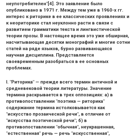
неупотребителен"[4]. Это заявление было
опубликовано в 1971 г. Между тем уже в 1960-х гг.
интерес к риторике в ее классических проявлениях и
к неориторике стал неуклонно расти в связи с
развитием грамматики текста и лингвистической
теории прозы. В настоящее время это уже обширная,
насчитывающая десятки монографий и многие сотни
статей на ряде языков, бурно развивающаяся
научная дисциплина. Представляется
своевременным разобраться в ее основных
проблемах.
I. "Риторика" — прежде всего термин античной и
средневековой теории литературы. Значение
термина раскрывается в трех оппозициях: а) в
противопоставлении "поэтика — риторика"
содержание термина истолковывается как
"искусство прозаической речи", в отличие от
"искусства поэтической речи"; б) в
противопоставлении "обычная", неукрашенная,
"естественная" речь — речь "искусственная",