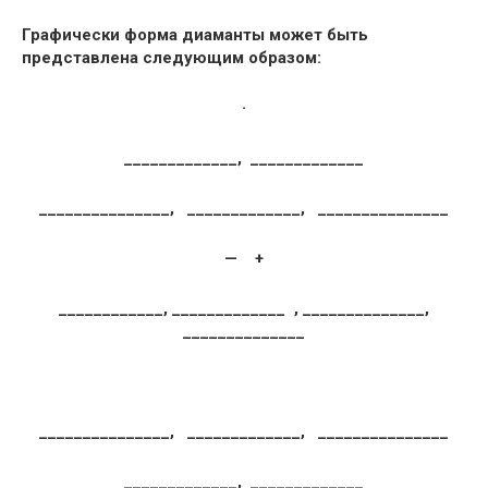
Графически форма диаманты может быть
представлена следующим образом:
·
_____________, _____________
_______________, _____________, _______________
—
+
____________, _____________ , ______________,
______________
_______________, _____________, _______________
_____________, _____________