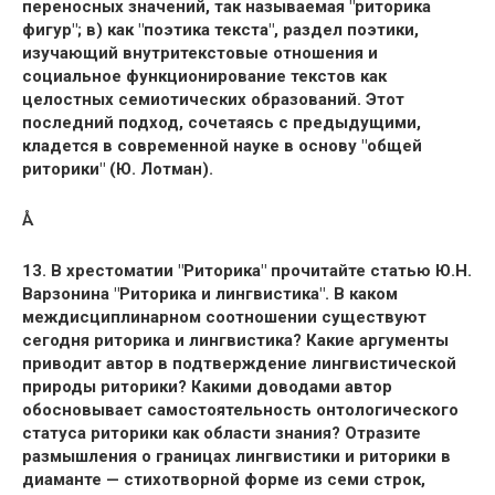
переносных значений, так называемая "риторика
фигур"; в) как "поэтика текста", раздел поэтики,
изучающий внутритекстовые отношения и
социальное функционирование текстов как
целостных семиотических образований. Этот
последний подход, сочетаясь с предыдущими,
кладется в современной науке в основу "общей
риторики" (Ю. Лотман).
Å
13. В хрестоматии "Риторика" прочитайте статью Ю.Н.
Варзонина "Риторика и лингвистика". В каком
междисциплинарном соотношении существуют
сегодня риторика и лингвистика? Какие аргументы
приводит автор в подтверждение лингвистической
природы риторики? Какими доводами автор
обосновывает самостоятельность онтологического
статуса риторики как области знания? Отразите
размышления о границах лингвистики и риторики в
диаманте — стихотворной форме из семи строк,