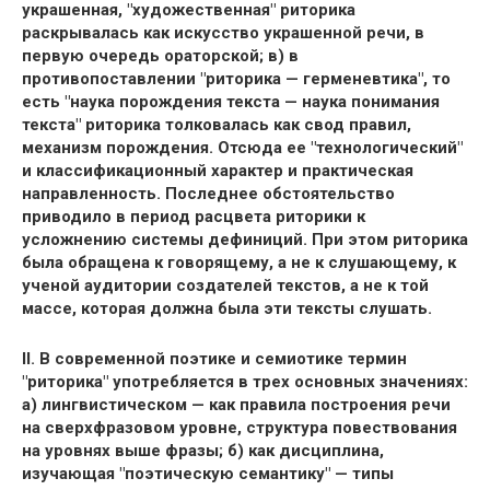
украшенная, "художественная" риторика
раскрывалась как искусство украшенной речи, в
первую очередь ораторской; в) в
противопоставлении "риторика — герменевтика", то
есть "наука порождения текста — наука понимания
текста" риторика толковалась как свод правил,
механизм порождения. Отсюда ее "технологический"
и классификационный характер и практическая
направленность. Последнее обстоятельство
приводило в период расцвета риторики к
усложнению системы дефиниций. При этом риторика
была обращена к говорящему, а не к слушающему, к
ученой аудитории создателей текстов, а не к той
массе, которая должна была эти тексты слушать.
II. В современной поэтике и семиотике термин
"риторика" употребляется в трех основных значениях:
а) лингвистическом — как правила построения речи
на сверхфразовом уровне, структура повествования
на уровнях выше фразы; б) как дисциплина,
изучающая "поэтическую семантику" — типы