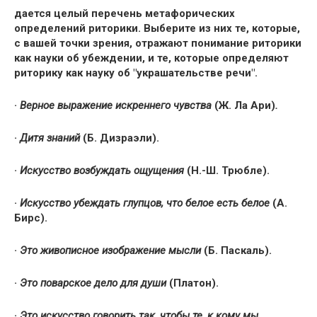
дается целый перечень метафорических
определений риторики. Выберите из них те, которые,
с вашей точки зрения, отражают понимание риторики
как науки об убеждении, и те, которые определяют
риторику как науку об "украшательстве речи".
·
Верное выражение искреннего чувства
(Ж. Ла Ари)
.
·
Дитя знаний
(Б. Дизраэли).
·
Искусство возбуждать ощущения
(Н.-Ш. Трюбле).
·
Искусство убеждать глупцов, что белое есть белое
(А.
Бирс).
·
Это живописное изображение мысли
(Б. Паскаль).
·
Это поварское дело для души
(Платон).
·
Это искусство говорить так, чтобы те, к кому мы