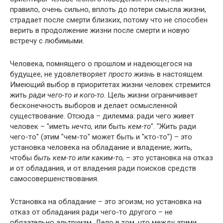
правило, очень сильно, вплоть до потери смысла жизни,
страдает после смерти близких, потому что не способен
верить в продолжение жизни после смерти и новую
встречу с любимыми.
Человека, помнящего о прошлом и надеющегося на
будущее, не удовлетворяет
просто жизнь
в настоящем.
Имеющий выбор в приоритетах жизни человек стремится
жить
ради чего-то и кого-то
. Цель жизни ограничивает
бесконечность выборов и делает осмысленной
существование. Отсюда – дилемма: ради чего живет
человек – "иметь
нечто,
или быть
кем-то
". "Жить ради
чего-то" (этим "чем-то" может быть и "кто-то") – это
установка человека на обладание и владение; жить,
чтобы
быть кем-то или каким-то,
– это установка на отказ
и от обладания, и от владения ради поисков средств
самосовершенствования.
Установка на обладание – это эгоизм; но установка на
отказ от обладания ради чего-то другого – не
обязательно альтруизм. Дело в том, что между этими