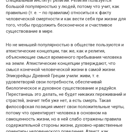
специальный институт религии. Религия пользуется
большой популярностью у людей, потому что учит, как
правильно (т. е. – по правилам) относиться к факту
человеческой смертности и как вести себя при жизни для
того, чтобы продолжить бесконечное и счастливое
существование в мире.
Но не меньшей популярностью в обществе пользуются и
атеистические концепции, так же, как и религия,
объясняющие смысл временного пребывания человека
на земле. Атеистические концепции утверждают, что
смысл конечной человеческой жизни в самой жизни.
Эпикурейцы Древней Греции учили: живи, т. е.
удовлетворяй свои потребности, обеспечивай
биологическое и духовное существование и радуйся.
Перестанешь это делать, не будет никаких переживаний и
страстей, значит тебя уже нет, а есть смерть. Такая
философская позиция имеет свои положительные черты,
потому что ориентирует человека в основном на
самоценность жизни, но в ней слабо отражены правила
содержательной стороны жизни, духовно-нравственные
ориенти­ры человеческого поведения. Атеист, как