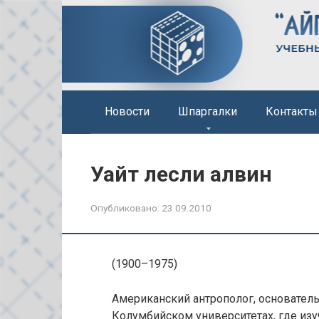
Перейти
к
контенту
Новости
Шпаргалки
Контакты
Уайт лесли алвин
Опубликовано:
23.09.2010
(1900–1975)
Американский антрополог, основатель
Колумбийском университетах, где из