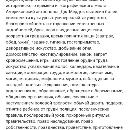
исторического времени и географического места.
Американский антрополог Дж. Мердок выделил более
семидесяти культурных универсалий: акушерство,
благопристойность в отправлении естественных
надобностей, брак, вера в чудесные исцеления,
возрастная градация, время принятия пищи (завтрак,
обед, ужин), гадание, гигиена, гостеприимство,
декоративное искусство, добывание огня,
домохозяйство, жестикулирование, закон, запрет
кровосмешения, игры, изготовление орудий труда,
искусство укладывания волос, календарь, карательные
санкции, кооперация труда, космология, личное имя,
магия, медицина, мифология, музыка, наблюдение за
погодой, нательные украшения, номенклатура
родственников, образование, обращение с беременными,
общинная организация, обычаи, связанные с
наступлением половой зрелости, обычай дарить подарки,
отнятие ребенка от груди, полиция, поселенческие
правила, послеродовый уход, похоронные ритуалы,
правительство, право наследования, право
собственности, празднества, приветствие, приготовление