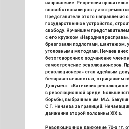
направление. Репрессии правительс
способствовали росту экстремистс
Представители этого направления сч
государственное устройство, строи
свободу. Ярчайшим представителем э
с его кружком «Народная расправа»
брезговали подлогами, шантажом, 
уголовными методами. Нечаев вне
безоговорочное подчинение членов
самоотречение революционеров. Пр
революционера» стал идейным доку
безнравственностью, отрицанием о
Документ. «Катехизис революционе
в революционной среде. Большинст
борьбы, выбранные им. М.А. Бакунин
С.Г. Нечаева за границей. Нечаевщ
движения второй половины XIX в.
Революционное движение 70-х гг. о