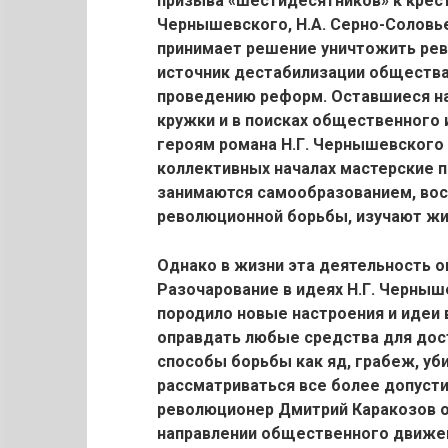
призыва «шестидесятников» к кресть
Чернышевского, Н.А. Серно-Соловье
принимает решение уничтожить рев
источник дестабилизации обществ
проведению реформ. Оставшиеся н
кружки и в поисках общественного 
героям романа Н.Г. Чернышевского 
коллективных началах мастерские п
занимаются самообразованием, вос
революционной борьбы, изучают жи
Однако в жизни эта деятельность о
Разочарование в идеях Н.Г. Черныш
породило новые настроения и идеи
оправдать любые средства для дос
способы борьбы как яд, грабеж, уби
рассматриваться все более допусти
революционер Дмитрий Каракозов оп
направлении общественного движен