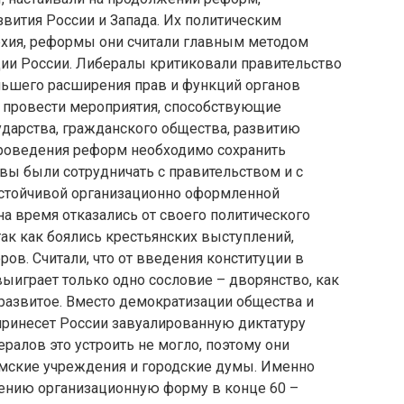
вития России и Запада. Их политическим
хия, реформы они считали главным методом
ии России. Либералы критиковали правительство
ольшего расширения прав и функций органов
 провести мероприятия, способствующие
ударства, гражданского общества, развитию
 проведения реформ необходимо сохранить
вы были сотрудничать с правительством и с
устойчивой организационно оформленной
на время отказались от своего политического
так как боялись крестьянских выступлений,
ов. Считали, что от введения конституции в
 выиграет только одно сословие – дворянство, как
развитое. Вместо демократизации общества и
принесет России завуалированную диктатуру
ралов это устроить не могло, поэтому они
емские учреждения и городские думы. Именно
ению организационную форму в конце 60 –