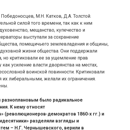
обедоносцев, М.Н. Катков, Д.А. Толстой.
льной силой того времени, так как к ним
духовенство, мещанство, купечество и
нсерваторы выступали за сохранение
бщества, помещичьего землевладения и общины,
 духовной жизни общества. Они поддержали
, но критиковали ее за ущемление прав
как усиление власти дворянства на местах,
есословной воинской повинности. Критиковали
я их либеральными, желали их ограничения.
ены.
и разноплановым было радикальное
ия. К нему относят
 (революционеров-демократов 1860-х гг.) и
десятники» разделяли взгляды и
атем – Н.Г. Чернышевского, верили в