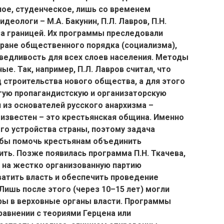
ое, студенческое, лишь со временем
деологи – М.А. Бакунин, П.Л. Лавров, П.Н.
 за границей. Их программы преследовали
тране общественного порядка (социализма),
едливость для всех слоев населения. Методы
е. Так, например, П.Л. Лавров считал, что
 строительства нового общества, а для этого
ую пропагандистскую и организаторскую
н из основателей русского анархизма –
 известен – это крестьянская община. Именно
го устройства страны, поэтому задача
обы помочь крестьянам объединить
ть. Позже появилась программа П.Н. Ткачева,
 а на жестко организованную партию
атить власть и обеспечить проведение
Лишь после этого (через 10–15 лет) могли
ы в верховные органы власти. Программы
авнении с теориями Герцена или