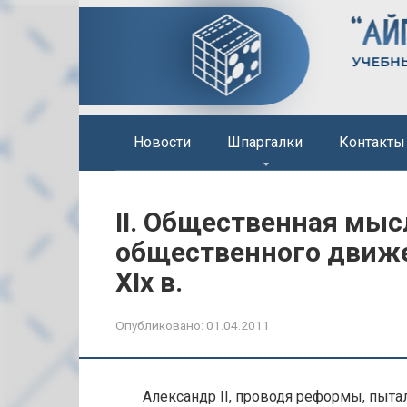
Перейти
к
контенту
Новости
Шпаргалки
Контакты
II. Общественная мыс
общественного движен
XIx в.
Опубликовано:
01.04.2011
Александр II, проводя реформы, пыт