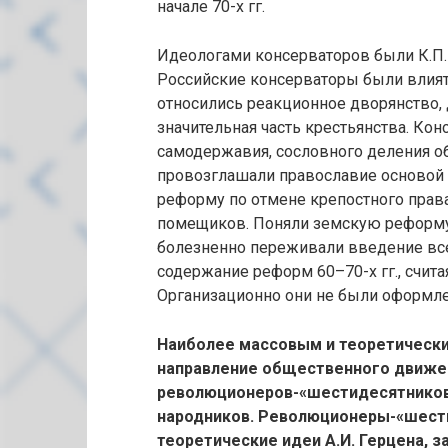
начале 70-х гг.
Идеологами консерваторов были К.П. П
Российские консерваторы были влияте
относились реакционное дворянство, 
значительная часть крестьянства. Ко
самодержавия, сословного деления о
провозглашали православие основой
реформу по отмене крепостного права
помещиков. Поняли земскую реформу 
болезненно переживали введение вс
содержание реформ 60–70-х гг., счита
Организационно они не были оформл
Наиболее массовым и теоретическ
направление общественного движен
революционеров-«шестидесятников»
народников. Революционеры-«шести
теоретические идеи А.И. Герцена, з