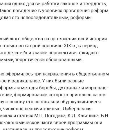
нания одних для выработки законов и твердость,
 Такое поведение в условиях проведения реформ
 делая его непоследовательным, реформы
сийского общества на протяжении всей истории
только во второй половине XIX в., в период
«что делать?» и «какие перспективы ожидают
емыми, теоретически обоснованными.
льно оформилось три направления в общественном
ое и радикальное. У них были разные
 формы и методы борьбы, духовные и морально-
жение, формирование которого пришлось на эти
ную основу его составляли обуржуазившиеся
, численно незначительные. Либеральная
ках и статьях М.П. Погодина, К.Д. Кавелина, Б.Н.
ьно-экономической части своей программы они
, настаивали на продолжении реформ,