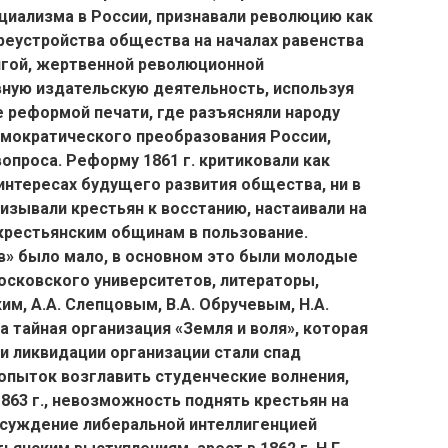
циализма в России, признавали революцию как
еустройства общества на началах равенства
лгой, жертвенной революционной
вную издательскую деятельность, используя
 реформой печати, где разъясняли народу
мократического преобразования России,
опроса. Реформу 1861 г. критиковали как
интересах будущего развития общества, ни в
изывали крестьян к восстанию, настаивали на
крестьянским общинам в пользование.
» было мало, в основном это были молодые
осковского университетов, литераторы,
им, А.А. Слепцовым, В.А. Обручевым, Н.А.
 тайная организация «Земля и воля», которая
ми ликвидации организации стали спад
опыток возглавить студенческие волнения,
863 г., невозможность поднять крестьян на
осуждение либеральной интеллигенцией