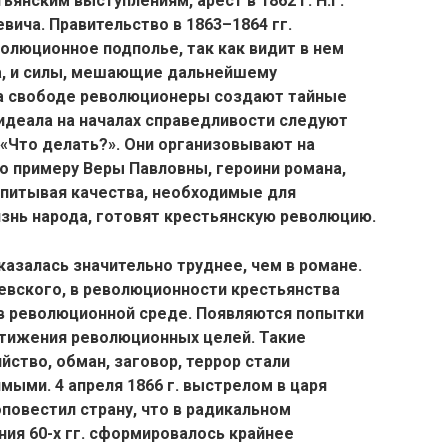
янским выступлениям, арест в 1862 г. Н.Г.
вича. Правительство в 1863–1864 гг.
олюционное подполье, так как видит в нем
а, и силы, мешающие дальнейшему
а свободе революционеры создают тайные
идеала на началах справедливости следуют
«Что делать?». Они организовывают на
о примеру Веры Павловны, героини романа,
питывая качества, необходимые для
знь народа, готовят крестьянскую революцию.
казалась значительно труднее, чем в романе.
евского, в революционности крестьянства
 в революционной среде. Появляются попытки
тижения революционных целей. Такие
йство, обман, заговор, террор стали
мыми. 4 апреля 1866 г. выстрелом в царя
овестил страну, что в радикальном
ия 60-х гг. сформировалось крайнее