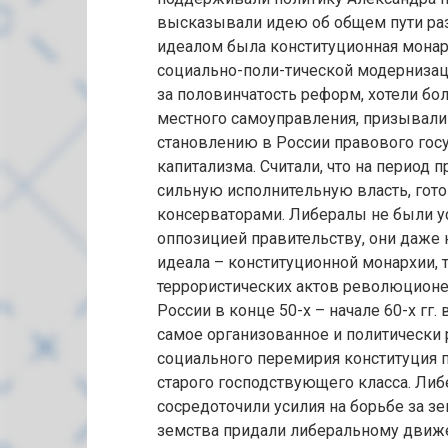
высказывали идею об общем пути раз
идеалом была конституционная монар
социально-поли-тической модернизац
за половинчатость реформ, хотели б
местного самоуправления, призывали
становлению в России правового гос
капитализма. Считали, что на период
сильную исполнительную власть, гото
консерваторами. Либералы не были 
оппозицией правительству, они даже 
идеала – конституционной монархии, 
террористических актов революционер
России в конце 50-х – начале 60-х гг.
самое организованное и политически 
социального перемирия конституция 
старого господствующего класса. Либе
сосредоточили усилия на борьбе за з
земства придали либеральному движ