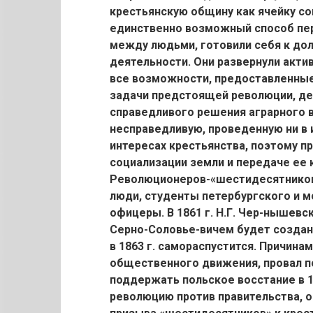
крестьянскую общину как ячейку со
единственно возможный способ пер
между людьми, готовили себя к до
деятельности. Они развернули акти
все возможности, предоставленные
задачи предстоящей революции, де
справедливого решения аграрного в
несправедливую, проведенную ни в 
интересах крестьянства, поэтому пр
социализации земли и передаче ее 
Революционеров-«шестидесятников
люди, студенты петербургского и м
офицеры. В 1861 г. Н.Г. Чер-нышевск
Серно-Соловье-вичем будет создана
в 1863 г. самораспустится. Причина
общественного движения, провал п
поддержать польское восстание в 1
революцию против правительства, 