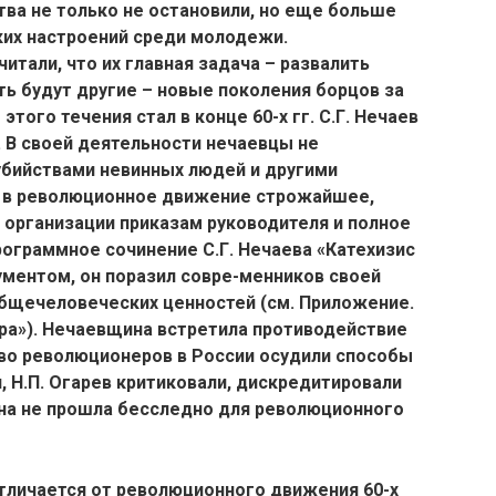
тва не только не остановили, но еще больше
ких настроений среди молодежи.
итали, что их главная задача – развалить
ть будут другие – новые поколения борцов за
того течения стал в конце 60-х гг. С.Г. Нечаев
. В своей деятельности нечаевцы не
убийствами невинных людей и другими
с в революционное движение строжайшее,
 организации приказам руководителя и полное
ограммное сочинение С.Г. Нечаева «Катехизис
ментом, он поразил совре-менников своей
бщечеловеческих ценностей (см. Приложение.
ра»). Нечаевщина встретила противодействие
во революционеров в России осудили способы
, Н.П. Огарев критиковали, дискредитировали
ина не прошла бесследно для революционного
тличается от революционного движения 60-х