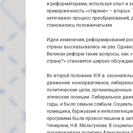
и реформаторами, используя опыт и з
приверженность «старине» – вторых.
затягивало процесс преобразований,
становились половинчатыми.
Идеи изменения, реформирования рос
страны высказывались не раз. Однако 
Великих реформ такие вопросы, как 
страну?» становятся широко обсужда
Во второй половине XIX в. окончате
движении: консервативное, либеральн
политические цели, организационные
этические позиции. Либеральное дви
годы, и было самым слабым. Социаль
помещики, буржуазия и интеллигенция
программа была провозглашена в запис
Чичерина, Н.А. Мельгунова. В социал
поддерживали политику Александра II