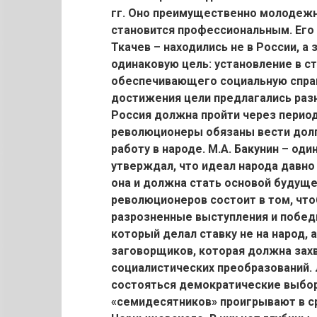
гг. Оно преимущественно молодежн
становится профессиональным. Его и
Ткачев – находились не в России, а
одинаковую цель: установление в с
обеспечивающего социальную справ
достижения цели предлагались разны
Россия должна пройти через период
революционеры обязаны вести долг
работу в народе. М.А. Бакунин – оди
утверждал, что идеал народа давно
она и должна стать основой будуще
революционеров состоит в том, чт
разрозненные выступления и победи
который делал ставку не на народ,
заговорщиков, которая должна захв
социалистических преобразований. 
состояться демократические выбор
«семидесятников» проигрывают в ср