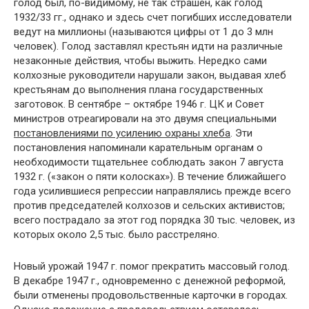
голод был, по-видимому, не так страшен, как голод
1932/33 гг., однако и здесь счет погибших исследователи
ведут на миллионы (называются цифры от 1 до 3 млн
человек). Голод заставлял крестьян идти на различные
незаконные действия, чтобы выжить. Нередко сами
колхозные руководители нарушали закон, выдавая хлеб
крестьянам до выполнения плана государственных
заготовок. В сентябре – октябре 1946 г. ЦК и Совет
министров отреагировали на это двумя специальными
постановлениями по усилению охраны хлеба
. Эти
постановления напоминали карательным органам о
необходимости тщательнее соблюдать закон 7 августа
1932 г. («закон о пяти колосках»). В течение ближайшего
года усилившиеся репрессии направлялись прежде всего
против председателей колхозов и сельских активистов;
всего пострадало за этот год порядка 30 тыс. человек, из
которых около 2,5 тыс. было расстреляно.
Новый урожай 1947 г. помог прекратить массовый голод.
В декабре 1947 г., одновременно с денежной реформой,
были отменены продовольственные карточки в городах.