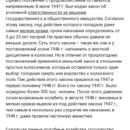
Однако положение с продовольствием оставалось
напряженным. В июне 1947 г. был издан закон об
уголовной
ответственности за хищения
государственного и общественного имущества. Согласно
этому закону, под действие которого попадали даже
самые
мелкие кражи
, сроки наказания определялись от
5 до 25 лет лагерей. На практике обычно давали не
меньше десяти. Суть этого закона – такая же, как и у
постановлений осени 1946 г.: напомнить о жесткой
дисциплине в колхозах. Но в отличие от прошлогодних
постановлений применялся июньский закон в отношении
простых колхозников, которым оставался только один
выбор: голодная смерть или воровство с колхозного
поля. Пик действия этого закона пришелся на 1947 и
первую половину 1948 гг. Всего по закону 1947 г. было
осуждено более 300 тыс. человек. После этого давление
сочли возможным ослабить: в августе 1948 г. виновных в
мелких кражах вывели из-под действия закона 1947 г.,
тем самым в несколько раз сократив им наказание; в
1949 г. даже провели частичную амнистию.
Сокращая личные подобные хозяйства, государство