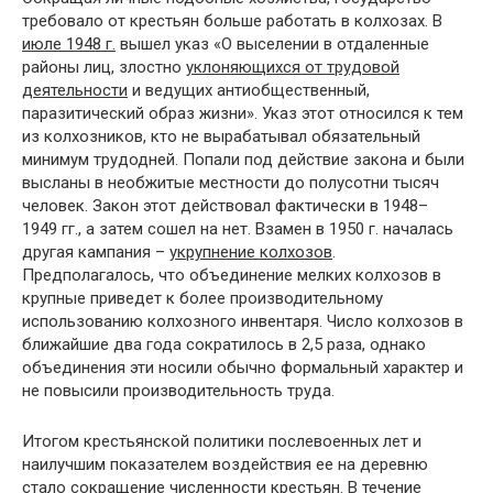
требовало от крестьян больше работать в колхозах. В
июле 1948 г.
вышел указ «О выселении в отдаленные
районы лиц, злостно
уклоняющихся от трудовой
деятельности
и ведущих антиобщественный,
паразитический образ жизни». Указ этот относился к тем
из колхозников, кто не вырабатывал обязательный
минимум трудодней. Попали под действие закона и были
высланы в необжитые местности до полусотни тысяч
человек. Закон этот действовал фактически в 1948–
1949 гг., а затем сошел на нет. Взамен в 1950 г. началась
другая кампания –
укрупнение колхозов
.
Предполагалось, что объединение мелких колхозов в
крупные приведет к более производительному
использованию колхозного инвентаря. Число колхозов в
ближайшие два года сократилось в 2,5 раза, однако
объединения эти носили обычно формальный характер и
не повысили производительность труда.
Итогом крестьянской политики послевоенных лет и
наилучшим показателем воздействия ее на деревню
стало сокращение численности крестьян. В течение