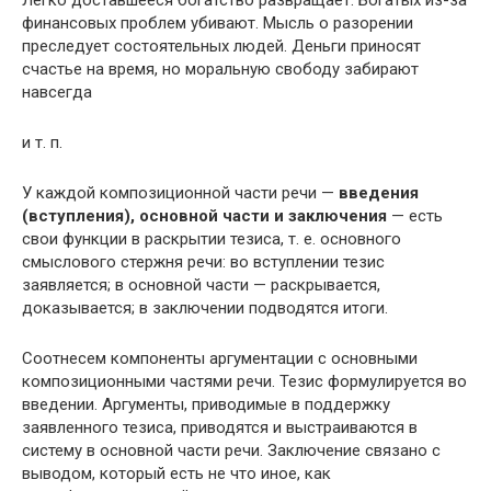
Легко доставшееся богатство развращает. Богатых из-за
финансовых проблем убивают. Мысль о разорении
преследует состоятельных людей. Деньги приносят
счастье на время, но моральную свободу забирают
навсегда
и т. п.
У каждой композиционной части речи —
введения
(вступления), основной части и заключения
— есть
свои функции в раскрытии тезиса, т. е. основного
смыслового стержня речи: во вступлении тезис
заявляется; в основной части — раскрывается,
доказывается; в заключении подводятся итоги.
Соотнесем компоненты аргументации с основными
композиционными частями речи. Тезис формулируется во
введении. Аргументы, приводимые в поддержку
заявленного тезиса, приводятся и выстраиваются в
систему в основной части речи. Заключение связано с
выводом, который есть не что иное, как