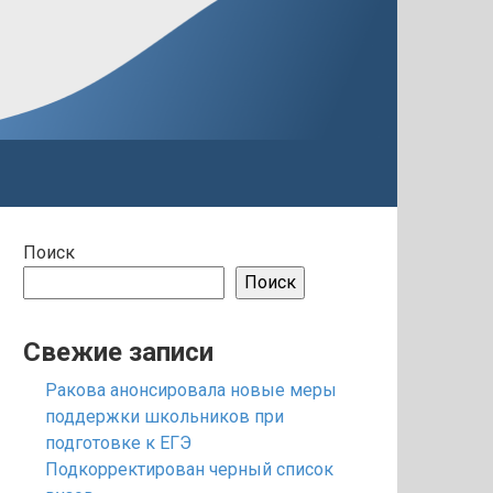
Поиск
Поиск
Свежие записи
Ракова анонсировала новые меры
поддержки школьников при
подготовке к ЕГЭ
Подкорректирован черный список