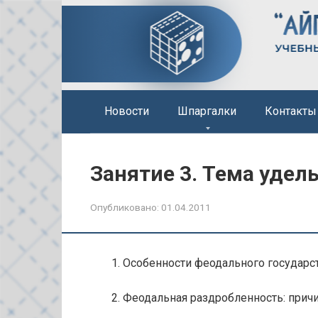
Перейти
к
контенту
Новости
Шпаргалки
Контакты
Занятие 3. Тема удел
Опубликовано:
01.04.2011
1. Особенности феодального государс
2. Феодальная раздробленность: прич