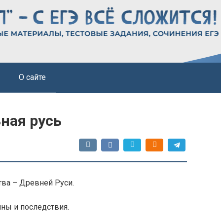
О сайте
ьная русь
тва – Древней Руси.
ины и последствия.