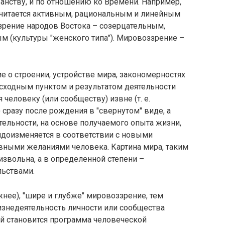
анству, и по отношению ко Времени. Например,
читается активным, рациональным и линейным
ззрение народов Востока – созерцательным,
 (культуры "женского типа"). Мировоззрение –
е о строении, устройстве мира, закономерностях
 исходным пунктом и результатом деятельности
 человеку (или сообществу) извне (т. е.
разу после рождения в "свернутом" виде, а
тельности, на основе получаемого опыта жизни,
идоизменяется в соответствии с новыми
ными желаниями человека. Картина мира, таким
извольна, а в определенной степени –
льствами.
нее), "шире и глубже" мировоззрение, тем
изнедеятельность личности или сообщества
ей становится программа человеческой