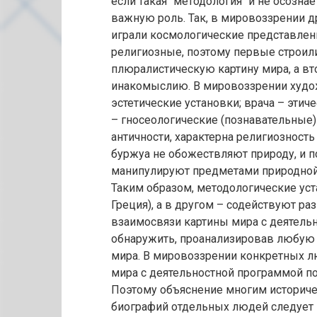
если такая "методология" и не осознае
важную роль. Так, в мировоззрении 
играли космологические представлен
религиозные, поэтому первые строили
плюралистическую картину мира, а в
инакомыслию. В мировоззрении худож
эстетические установки; врача – эти
– гносеологические (познавательные) 
античности, характерна религиозность
буржуа не обожествляют природу, и 
манипулируют предметами природной 
Таким образом, методологические уст
Греция), а в другом – содействуют р
взаимосвязи картины мира с деятел
обнаружить, проанализировав любую
мира. В мировоззрении конкретных 
мира с деятельностной программой п
Поэтому объяснение многим историч
биографий отдельных людей следует 