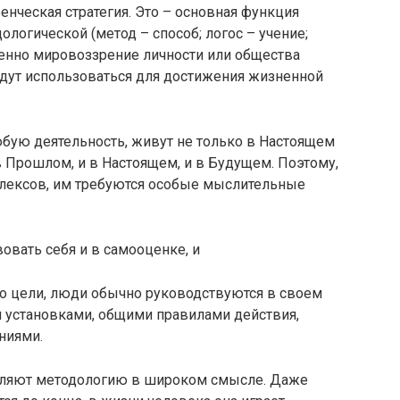
ренческая стратегия. Это – основная функция
логической (метод – способ; логос – учение;
менно мировоззрение личности или общества
удут использоваться для достижения жизненной
юбую деятельность, живут не только в Настоящем
в Прошлом, и в Настоящем, и в Будущем. Поэтому,
лексов, им требуются особые мыслительные
вать себя и в самооценке, и
мо цели, люди обычно руководствуются в своем
 установками, общими правилами действия,
ниями.
авляют методологию в широком смысле. Даже