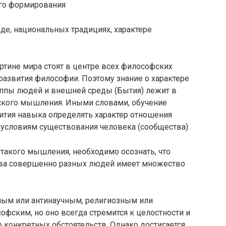
его формирования
аде, национальных традициях, характере
ртине мира стоят в центре всех философских
 развития философии. Поэтому знание о характере
уппы людей и внешней среды (Бытия) лежит в
ского мышления. Иными словами, обучение
ития навыка определять характер отношения
условиям существо­вания человека (сообщества).
такого мышления, необходимо осознать, что
тва совершенно разных людей имеет множество
ным или антинаучным, религиозным или
фским, но оно всегда стремится к целостности и
 конкретных обстоятельств. Однако достигается