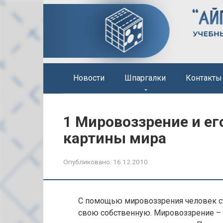
Перейти
к
контенту
Новости
Шпаргалки
Контакты
1 Мировоззрение и ег
картины мира
Опубликовано:
16.12.2010
С помощью мировоззрения человек ст
свою собственную. Мировоззрение – э