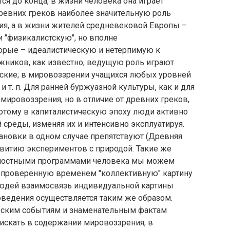
тся до конца, в жизни человека она играет
древних греков наиболее значительную роль
ия, а в жизни жителей средневековой Европы –
 "физикалистскую", но вполне
торые – идеалистическую и нетерпимую к
ников, как известно, ведущую роль играют
ческие; в мировоззрении учащихся любых уровней
и т. п. Для ранней буржуазной культуры, как и для
 мировоззрения, но в отличие от древних греков,
потому в капиталистическую эпоху люди активно
среды, изменяя их и интенсивно эксплуатируя.
ановки в одном случае препятствуют (Древняя
азвитию экспериментов с природой. Такие же
ьностными программами человека мы можем
 проверенную временем "коллективную" картину
людей взаимосвязь индивидуальной картины
оведения осуществляется таким же образом.
еским событиям и знаменательным фактам
искать в содержании мировоззрения, в