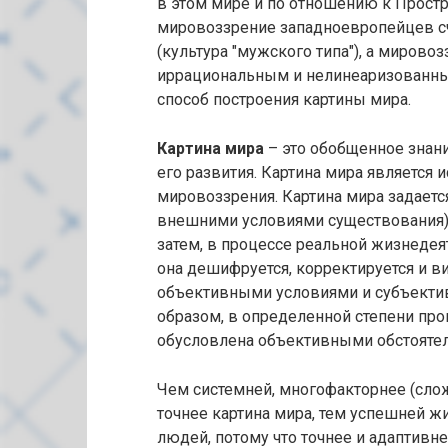
в этом мире и по отношению к Простр
мировоззрение западноевропейцев с
(культура "мужского типа"), а мирово
иррациональным и нелинеаризованным
способ построения картины мира.
Картина мира
– это обобщенное знани
его развития. Картина мира является
мировоззрения. Картина мира задается
внешними условиями существования) с
затем, в процессе реальной жизнедея
она дешифруется, корректируется и в
объективными условиями и субъектив
образом, в определенной степени про
обусловлена объективными обстояте
Чем системней, многофакторнее (слож
точнее картина мира, тем успешней ж
людей, потому что точнее и адаптивн