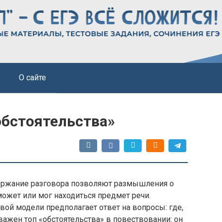
О сайте
бстоятельства»
держание разговора позволяют размышления о
может или мог находиться предмет речи.
ой модели предполагает ответ на вопросы: где,
важен топ «обстоятельства» в повествовании: он