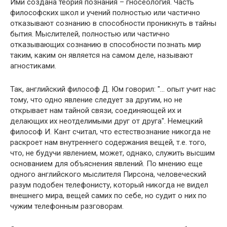
Ими создана теория познания – гносеология. Часть
философских школ и учений полностью или частично
отказывают сознанию в способности проникнуть в тайны
бытия. Мыслителей, полностью или частично
отказывающих сознанию в способности познать мир
таким, каким он является на самом деле, называют
агностиками.
Так, английский философ Д. Юм говорил: "… опыт учит нас
тому, что одно явление следует за другим, но не
открывает нам тайной связи, соединяющей их и
делающих их неотделимыми друг от друга". Немецкий
философ И. Кант считал, что естествознание никогда не
раскроет нам внутреннего содержания вещей, т.е. того,
что, не будучи явлением, может, однако, служить высшим
основанием для объяснения явлений. По мнению еще
одного английского мыслителя Пирсона, человеческий
разум подобен телефонисту, который никогда не видел
внешнего мира, вещей самих по себе, но судит о них по
чужим телефонным разговорам.