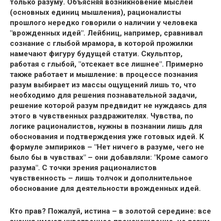
только разуму. Объясняя возникновение мыслей
(основных единиц мышления), рационалисты
прошлого нередко говорили о наличии у человека
"врожденных идей". Лейбниц, например, сравнивал
сознание с глыбой мрамора, в которой прожилки
намечают фигуру будущей статуи. Скульптор,
работая с глыбой, "отсекает все лишнее". Примерно
также работает и мышление: в процессе познания
разум выбирает из массы ощущений лишь то, что
необходимо для решения познавательной задачи,
решение которой разум предвидит не нуждаясь для
этого в чувственных раздражителях. Чувства, по
логике рационалистов, нужны в познании лишь для
обоснования и подтверждения уже готовых идей. К
формуле эмпириков – "Нет ничего в разуме, чего не
было бы в чувствах" – они добавляли: "Кроме самого
разума". С точки зрения рационалистов
чувственность – лишь толчок и дополнительное
обоснование для деятельности врожденных идей.
Кто прав? Пожалуй, истина – в золотой середине: все