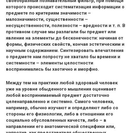
своеобразный познавательный фильтр, при помощи
которого происходит систематизация информации о
предмете по критериям значимости –
малозначимости, существенности –
несущественности, полезности – вредности и т. п. В
противном случае мы разлагали бы предмет или
явление на элементы до бесконечности: начиная от
формы, физических свойств, кончая эстетическим и
научным содержанием. Синтезировать впечатления
о предмете нам попросту не хватало бы времени и
системности – элементы целостности
воспринимались бы хаотично и аморфно.
Между тем на практике любой здоровый человек
уже на уровне обыденного мышления оценивает
любой воспринимаемый предмет достаточно
целенаправленно и системно. Самого человека,
например, обычно изучают и определяют либо со
стороны его физиологии, либо в отношении его
социально обусловленных качеств, либо – в
направлении его анатомической специфики или,
напротив, как представителя общественных