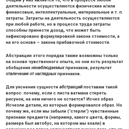
Общим у них является то, что в процессе любой
деятельности осуществляются физические и/или
финансовые, интеллектуальные, материальные и т. п.
затраты. Затраты на деятельность осуществляются
при любой
работе
, но в процессе
труда
затраты
способны принести
доход
, что может быть
зафиксировано формулировкой закона стоимости, а
на его основе – закона прибавочной стоимости.
Абстракции этого порядка также возможны только
на основе чувственного опыта, но они есть результат
обобщения
ненаблюдаемых
признаков, результат
отвлечения от наглядных
признаков.
Для уяснения сущности
абстракций
поставим такой
вопрос: почему, если с листа ватмана стереть
рисунок, на нем ничего не остается? Исчез образ.
Исчезли детали, из которых формировался образ. Но
почему же, если мы забыли ("стерли") чувственные
признаки предмета (например, какого цвета, формы,
размера был автобус, на котором мы ехали) в