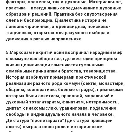
факторы, процессы, так и духовные. Материальное,
практика – всегда лишь опредмечивание духовных
образцов и решений. Практика без одухотворения
слепа и беспомощна. Диалектика истории не
линейно-причинная, а древовидная, поисково-
творческая, открытая для разумного выбора и
движения в разных направлениях.
5.Марксизм некритически воспринял народный миф
о коммуне как обществе, где жестокие принципы
жизни цивилизации заменяются гуманными
семейными принципами братства, товарищества.
История изобилует примерами практической
реализации разного рода коммун (секты, монастыри,
общины, кооперативы, боевые отряды), признаками
которых были аскетизм, правовой,
моральный
и
духовный тоталитаризм, фанатизм, нетерпимость,
диктат к инакомыслию, уравниловка, подавление
свободы и индивидуального начала в человеке.
Диктатура "пролетариата" (диктатура правящей
элиты) сыграла свою роль в историческом