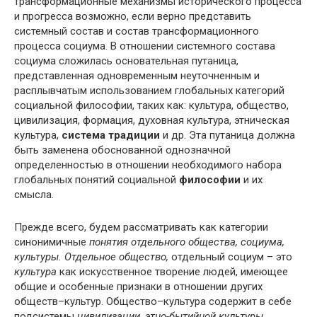
трансформационные механизмы исторического процесса
и прогресса возможно, если верно представить
системный состав и состав трансформационного
процесса социума. В отношении системного состава
социума сложилась основательная путаница,
представленная одновременным неуточненным и
расплывчатым использованием глобальных категорий
социальной философии, таких как: культура, общество,
цивилизация, формация, духовная культура, этническая
культура,
система традиции
и др. Эта путаница должна
быть заменена обоснованной однозначной
определенностью в отношении необходимого набора
глобальных понятий социальной
философии
и их
смысла.
Прежде всего, будем рассматривать как категории
синонимичные
понятия отдельного общества, социума,
культуры.
Отдельное общество,
отдельный социум – это
культура
как искусственное творение людей, имеющее
общие и особенные признаки в отношении других
обществ–культур. Общество–культура содержит в себе
подсистемы
цивилизации,
этно-бытийной культуры,