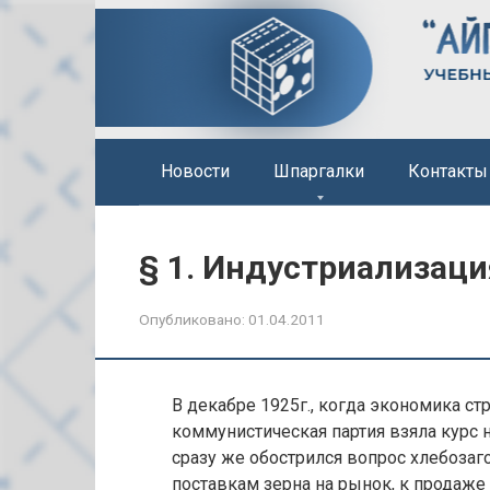
Перейти
к
контенту
Новости
Шпаргалки
Контакты
§ 1. Индустриализаци
Опубликовано:
01.04.2011
В декабре 1925г., когда экономика ст
коммунистическая партия взяла курс
сразу же обострился вопрос хлебозаг
поставкам зерна на рынок, к продаже 