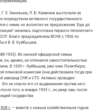
устриализации.
, Г. Е. Зиновьев, Л. Б. Каменев выступали за
и посредством активного государственного
ился с ними, но воплотил их предложения. Еще до
озиции" началась подготовка первого пятилетнего
СССР. Благо председателем ВСНХ с 1926 по
 был В. В. Куйбышев.
88-1935). Из омской офицерской семьи,
 он, однако, не отличался самостоятельностью
ина. В 1930 г. Куйбышев, уже член Политбюро,
ой плановой комиссии (она действовала тогда при
 1-й зампред СНК и СТО. Активно проводил
 Это не спасло его от выдвижения против него
осле того, в январе 1935 г., он умер сам, после
ождей государства.
928 г.
— вместе с новым хозяйственным годом