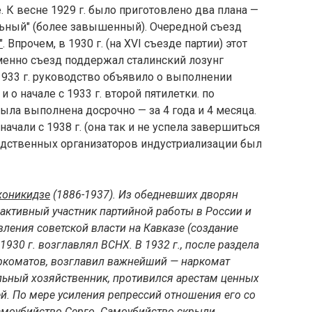
 К весне 1929 г. было приготовлено два плана —
льный" (более завышенный). Очередной съезд
"
. Впрочем, в 1930 г. (на XVI съезде партии) этот
менно съезд поддержал сталинский лозунг
 1933 г. руководство объявило о выполнении
и о начале с 1933 г. второй пятилетки. по
ла выполнена досрочно — за 4 года и 4 месяца.
ачали с 1938 г. (она так и не успела завершиться
едственных организаторов индустриализации был
жоникидзе
(1886-1937). Из обедневших дворян
активный участник партийной работы в России и
вления советской власти на Кавказе (создание
 1930 г. возглавлял ВСНХ. В 1932 г., после раздела
коматов, возглавил важнейший — наркомат
ьный хозяйственник, противился арестам ценных
й. По мере усиления репрессий отношения его со
амоубийство Серго. Самоубийство скрыли,