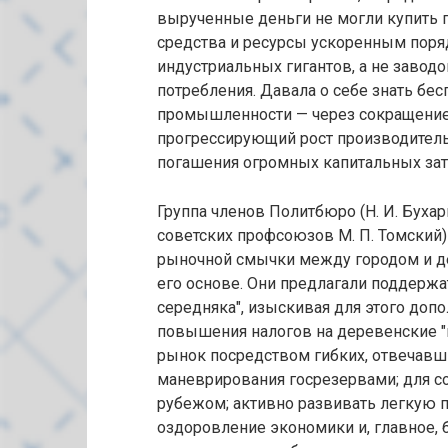
вырученные деньги не могли купить
средства и ресурсы ускоренным поря
индустриальных гигантов, а не завод
потребления. Давала о себе знать бе
промышленности — через сокращение
прогрессирующий рост производительн
погашения огромных капитальных зат
Группа членов Политбюро (Н. И. Бухар
советских профсоюзов М. П. Томский
рыночной смычки между городом и де
его основе. Они предлагали поддержа
середняка", изыскивая для этого допо
повышения налогов на деревенские "в
рынок посредством гибких, отвечавш
маневрирования госрезервами; для со
рубежом; активно развивать легкую 
оздоровление экономики и, главное, 