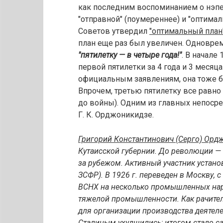
как последним воспоминанием о нэпе.
"отправной" (поумереннее) и "оптима
Советов утвердил
"оптимальный план
план еще раз был увеличен. Одновре
"пятилетку — в четыре года!"
. В начале
первой пятилетки за 4 года и 3 месяца 
официальным заявлениям, она тоже бы
Впрочем, третью пятилетку все равно н
до войны). Одним из главных непоср
Г. К. Орджоникидзе.
Григорий Константинович (Серго) Орд
Кутаисской губернии. До революции — 
за рубежом. Активный участник устано
ЗСФР). В 1926 г. переведен в Москву, с
ВСНХ на несколько промышленных нар
тяжелой промышленности. Как рачител
для организации производства деятеле
Сталиным ухудшились; итогом стало с