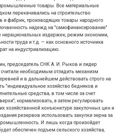
 промышленные товары. Все материальные
дком перекачивались на строительство
ов и фабрик, производящих товары народного
спочвенность надежд на "самофинансирование"
 нерациональных издержек, режим экономии,
ости труда и т.д. — как основного источника
рат на индустриализацию.
ин, председатель СНК А. И. Рыков и лидер
) считали необходимым отладить механизм
ревней и в дальнейшем действовать строго на
ть "индивидуальное хозяйство бедняков и
лнительные средства, в том числе за счет
ерхи"; нормализовать, а затем регулировать
их хозяйственной конъюнктуре закупочных цен и
здания резервов использовать закупки зерна за
промышленность. И лишь когда произойдет
будет обеспечен подъем сельского хозяйства,