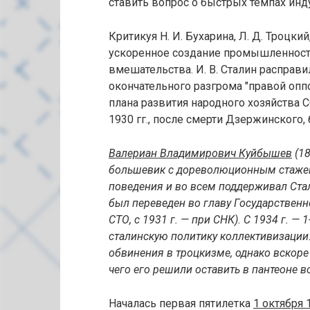
ставить вопрос о быстрых темпах инд
Критикуя Н. И. Бухарина, Л. Д. Троцкий
ускоренное создание промышленност
вмешательства. И. В. Ста­лин расправ
окончательного разгрома "правой опп
плана развития народного хозяйства 
1930 гг., после смерти Дзержинского,
Валериан Владимирович Куйбышев
(18
большевик с дореволюционным стажем,
поведения и во всем поддерживал Стал
был переведен во главу Государственн
СТО, с 1931 г. — при СНК). С 1934 г. —
сталинскую политику коллективизации.
обвинения в троцкизме, однако вскоре п
чего его решили оставить в пантеоне в
Началась первая пятилетка
1 октября 1