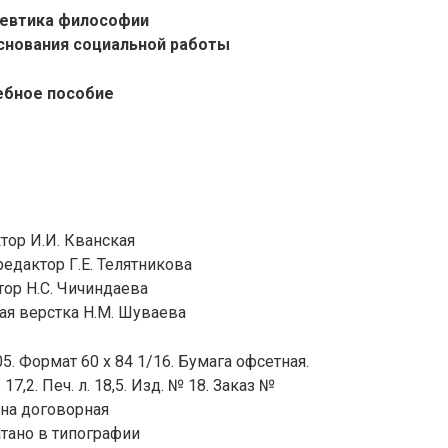
евтика философии
снования социальной работы
ебное пособие
тор И.И. Кванская
едактор Г.Е. Телятникова
ор Н.С. Чичиндаева
я верстка Н.М. Шуваева
5. Формат 60 х 84 1/16. Бумага офсетная.
 17,2. Печ. л. 18,5. Изд. № 18. Заказ №
на договорная
тано в типографии