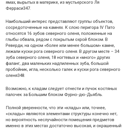
ямах, вырытых в материке, из мустьерского Ля
Ферраси347.
Наибольший интерес представляют группы объектов,
сосредоточенные на камнях. К слою перигора IV Пато
относятся 16 зубов северного оленя, положенные на
глыбы обвала, рядом с покрытым охрой блоком. В
Реверди, на одном «более или менее большом» камне,
лежали куски рога северного оленя. В другом месте – 34
зуба северного оленя, 18 ногтевых и «много» других
фаланг, два маленьких надпиленных зуба, большой
пробойник, игла, несколько галек и куски рога северного
оленя348.
Возможно, к кладам следует отнести и пучок костяных
палочек за Большим блоком Фурно-дю-Дьябль.
Полной уверенности, что эти «клады» или, точнее,
«склады» являются элементами структуры конечно нет,
но вероятность неслучайности помещения предметов
именно в этих местах достаточно высокая, и окрашенный