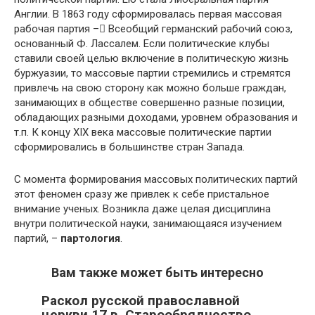
Англии. В 1863 году сформировалась первая массовая
рабочая партия – Всеобщий германский рабочий союз,
основанный Ф. Лассалем. Если политические клубы
ставили своей целью включение в политическую жизнь
буржуазии, то массовые партии стремились и стремятся
привлечь на свою сторону как можно больше граждан,
занимающих в обществе совершенно разные позиции,
обладающих разными доходами, уровнем образования и
т.п. К концу XIX века массовые политические партии
сформировались в большинстве стран Запада.
С момента формирования массовых политических партий
этот феномен сразу же привлек к себе пристальное
внимание ученых. Возникла даже целая дисциплина
внутри политической науки, занимающаяся изучением
партий, –
партология
.
Вам также может быть интересно
Раскол русской православной
церкви 17 в. Старообрядчество