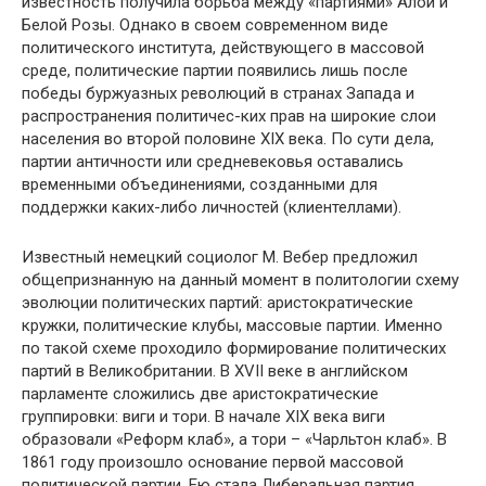
известность получила борьба между «партиями» Алой и
Белой Розы. Однако в своем современном виде
политического института, действующего в массовой
среде, политические партии появились лишь после
победы буржуазных революций в странах Запада и
распространения политичес-ких прав на широкие слои
населения во второй половине XIX века. По сути дела,
партии античности или средневековья оставались
временными объединениями, созданными для
поддержки каких-либо личностей (клиентеллами).
Известный немецкий социолог М. Вебер предложил
общепризнанную на данный момент в политологии схему
эволюции политических партий: аристократические
кружки, политические клубы, массовые партии. Именно
по такой схеме проходило формирование политических
партий в Великобритании. В XVII веке в английском
парламенте сложились две аристократические
группировки: виги и тори. В начале XIX века виги
образовали «Реформ клаб», а тори – «Чарльтон клаб». В
1861 году произошло основание первой массовой
политической партии. Ею стала Либеральная партия