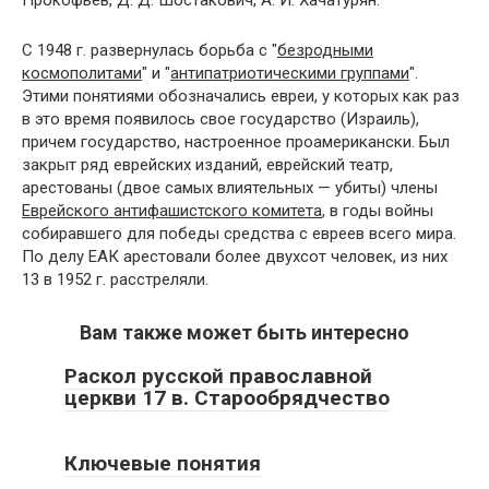
Прокофьев, Д. Д. Шостакович, А. И. Хачатурян.
С 1948 г. развернулась борьба с "
безродными
космополитами
" и "
антипатриотическими группами
".
Этими понятиями обозначались евреи, у которых как раз
в это время появилось свое государство (Израиль),
причем государство, настроенное проамерикански. Был
закрыт ряд еврейских изданий, еврейский театр,
арестованы (двое самых влиятельных — убиты) члены
Еврейского антифашистского комитета
, в годы войны
собиравшего для победы средства с евреев всего мира.
По делу ЕАК арестовали более двухсот человек, из них
13 в 1952 г. расстреляли.
Вам также может быть интересно
Раскол русской православной
церкви 17 в. Старообрядчество
Ключевые понятия