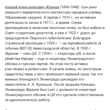
Андрей Александрович Жданов
(1896-1948). Сын рано
умершего мариупольского инспектора народных училищ.
Образование среднее. В партии с 1915 г., но активную
деятельность начал в 1917 г., в армии. Служа
прапорщиком в запасном пехотном полку, он был избран в
Совет солдатских депутатов, и уже к 1922 г. дорос до
председателя Тверского губисполкома. Благодаря
сталинской протекции с 1924 г. — на партийной работе (в
губкоме ВКП (б) Нижегородской области). В 1930 г.
Жданов — член ЦК. С 1934 г. — секретарь ЦК, а после
убийства Кирова — еще и секретарь Ленинградского
обкома и горкома партии. На этом посту активно
участвовал в репрессиях. В начале войны, по некоторым
свидетельствам, у него произошел нервный срыв, так что
жизнью блокадного Ленинграда руководил его
заместитель А. А. Кузнецов. После прорыва блокады
Ленинграда Жданов был снят с должности секретаря
Ленинградского обкома; в ЦК его сделали ответственным
за идеологическую работу.