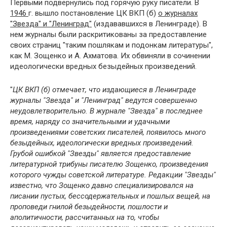
Первыми подвернулись под горячую руку писатели. В
1946
г. вышло постановление ЦК ВКП (б)
о журналах
"Звезда" и "Ленинград"
(издававшихся в Ленинграде). В
нем журналы были раскритикованы за предоставление
своих страниц "таким пошлякам и подонкам литературы",
как М. Зощенко и А. Ахматова. Их обвиняли в сочинении
идеологически вредных безыдейных произведений.
"
ЦК ВКП (б) отмечает, что издающиеся в Ленинграде
журналы "Звезда" и "Ленинград" ведутся совершенно
неудовлетворительно. В журнале "Звезда" в последнее
время, наряду со значительными и удачными
произведениями советских писателей, появилось много
безыдейных, идеологически вредных произведений.
Грубой ошибкой "Звезды" является предоставление
литературной трибуны писателю Зощенко, произведения
которого чужды советской литературе. Редакции "Звезды"
известно, что Зощенко давно специализировался на
писании пустых, бессодержательных и пошлых вещей, на
проповеди гнилой безыдейности, пошлости и
аполитичности, рассчитанных на то, чтобы