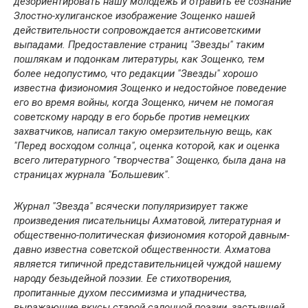
дезориентировать нашу молодежь и отравить ее сознание
Злостно-хулиганское изображение Зощенко нашей
действительности сопровождается антисоветскими
выпадами. Предоставление страниц "Звезды" таким
пошлякам и подонкам литературы, как Зощенко, тем
более недопустимо, что редакции "Звезды" хорошо
известна физиономия Зощенко и недостойное поведение
его во время войны, когда Зощенко, ничем не помогая
советскому народу в его борьбе против немецких
захватчиков, написал такую омерзительную вещь, как
"Перед восходом солнца", оценка которой, как и оценка
всего литературного "творчества" Зощенко, была дана на
страницах журнала "Большевик".
Журнал "Звезда" всячески популяризирует также
произведения писательницы Ахматовой, литературная и
общественно-политическая физиономия которой давным-
давно известна советской общественности. Ахматова
является типичной представительницей чуждой нашему
народу безыдейной поэзии. Ее стихотворения,
пропитанные духом пессимизма и упадничества,
выражающие вкусы старой салонной поэзии, застывшей