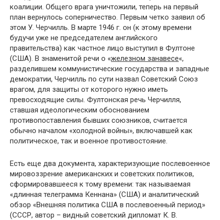
коалиции. Общего врага уничтожили, теперь на первый
план вернулось соперничество. Первым четко заявил об
этом У. Черчилль. В марте 1946 г. он (к этому времени
будучи уже не председателем английского
правительства) как частное лицо выступил в Фултоне
(США). В знаменитой речи о «
железном занавесе
«,
разделившем коммунистические государства и западные
демократии, Черчилль по сути назвал Советский Союз
врагом, для защиты от которого нужно иметь
превосходящие силы. Фултонская речь Черчилля,
ставшая идеологическим обоснованием
противопоставления бывших союзников, считается
обычно началом «холодной войны», включавшей как
политическое, так и военное противостояние.
Есть еще два документа, характеризующие послевоенное
мировоззрение американских и советских политиков,
сформировавшееся к тому времени: так называемая
«длинная телеграмма Кеннана» (США) и аналитический
обзор «Внешняя политика США в послевоенный период»
(СССР, автор – видный советский дипломат К. В.