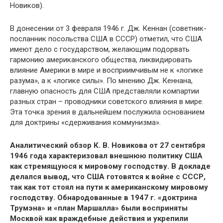
Новиков).
В донесении от 3 февраля 1946 г. Дж. Кеннан (советник-
посланник посольства США в СССР) отметил, что США
имеют дело с государством, желающим подорвать
гармонию американского общества, ликвидировать
влияние Америки в мире и восприимчивым не к «логике
разума», а к «логике силы». По мнению Дж. Кеннана,
главную опасность для США представляли компартии
разных стран – проводники советского влияния в мире.
Эта точка зрения в дальнейшем послужила основанием
для доктрины «сдерживания коммунизма».
Аналитический обзор К. В. Новикова от 27 сентября
1946 года характеризовал внешнюю политику США
как стремящуюся к мировому господству. В докладе
делался вывод, что США готовятся к войне с СССР,
так как тот стоял на пути к американскому мировому
господству. Обнародованные в 1947 г. «доктрина
Трумэна» и «план Маршалла» были восприняты
Москвой как враждебные действия и укрепили