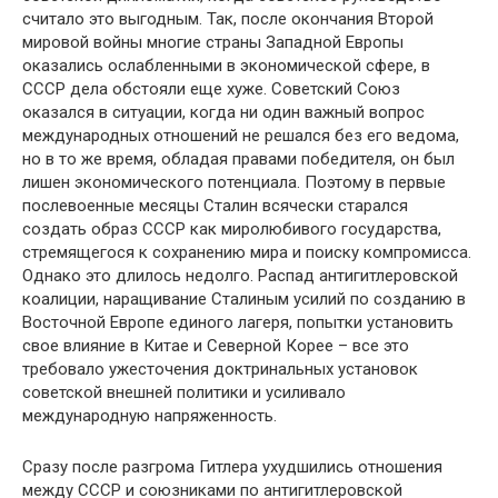
считало это выгодным. Так, после окончания Второй
мировой войны многие страны Западной Европы
оказались ослабленными в экономической сфере, в
СССР дела обстояли еще хуже. Советский Союз
оказался в ситуации, когда ни один важный вопрос
международных отношений не решался без его ведома,
но в то же время, обладая правами победителя, он был
лишен экономического потенциала. Поэтому в первые
послевоенные месяцы Сталин всячески старался
создать образ СССР как миролюбивого государства,
стремящегося к сохранению мира и поиску компромисса.
Однако это длилось недолго. Распад антигитлеровской
коалиции, наращивание Сталиным усилий по созданию в
Восточной Европе единого лагеря, попытки установить
свое влияние в Китае и Северной Корее – все это
требовало ужесточения доктринальных установок
советской внешней политики и усиливало
международную напряженность.
Сразу после разгрома Гитлера ухудшились отношения
между СССР и союзниками по антигитлеровской