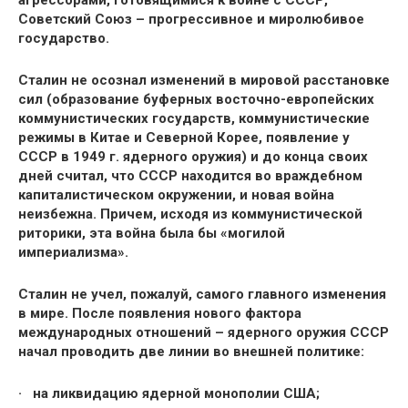
агрессорами, готовящимися к войне с СССР,
Советский Союз – прогрессивное и миролюбивое
государство.
Сталин не осознал изменений в мировой расстановке
сил (образование буферных восточно-европейских
коммунистических государств, коммунистические
режимы в Китае и Северной Корее, появление у
СССР в 1949 г. ядерного оружия) и до конца своих
дней считал, что СССР находится во враждебном
капиталистическом окружении, и новая война
неизбежна. Причем, исходя из коммунистической
риторики, эта война была бы «могилой
империализма».
Сталин не учел, пожалуй, самого главного изменения
в мире. После появления нового фактора
международных отношений – ядерного оружия СССР
начал проводить две линии во внешней политике:
· на ликвидацию ядерной монополии США;