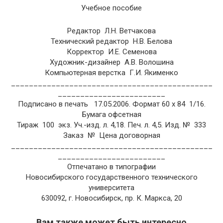
Учебное пособие
Редактор Л.Н. Ветчакова
Технический редактор Н.В. Белова
Корректор И.Е. Семенова
Художник-дизайнер А.В. Волошина
Компьютерная верстка Г.И. Якименко
_____________________________________________
________________________
Подписано в печать 17.05.2006. Формат 60 х 84 1/16.
Бумага офсетная
Тираж 100 экз. Уч.-изд. л. 4,18. Печ. л. 4,5. Изд. № 333
Заказ № Цена договорная
_____________________________________________
________________________
Отпечатано в типографии
Новосибирского государственного технического
университета
630092, г. Новосибирск, пр. К. Маркса, 20
Вам также может быть интересно